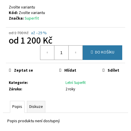
č
u
Zvolte variantu
j
Kód:
Zvolte variantu
Značka:
Superfit
e
m
e
od 1 700 Kč
až –29 %
od
1 200 Kč
Měrná
GEOX
DO KOŠÍKU
cena:
B454TD
01454
C3BE8
Zeptat se
Hlídat
Sdílet
1
050
Kč
Kategorie
:
Letní Superfit
Záruka
:
2 roky
Popis
Diskuze
Popis produktu není dostupný