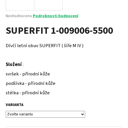
a
j
Průměrné
Neohodnoceno
Podrobnosti hodnocení
í
hodnocení
SUPERFIT 1-009006-5500
produktu
t
je
?
0,0
z
Dívčí letní obuv SUPERFIT ( šíře M IV )
5
hvězdiček.
Složení
:
HLEDAT
svršek - přírodní kůže
podšívka - přírodní kůže
D
stélka - přírodní kůže
o
p
VARIANTA
o
r
u