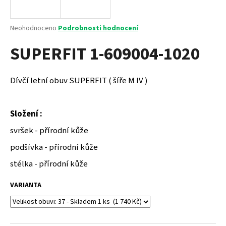
a
j
Průměrné
Neohodnoceno
Podrobnosti hodnocení
í
hodnocení
SUPERFIT 1-609004-1020
produktu
t
je
?
0,0
z
Dívčí letní obuv SUPERFIT ( šíře M IV )
5
hvězdiček.
Složení :
HLEDAT
svršek - přírodní kůže
podšívka - přírodní kůže
D
stélka - přírodní kůže
o
p
VARIANTA
o
r
u