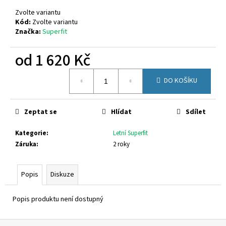
č
u
Zvolte variantu
j
Kód:
Zvolte variantu
Značka:
Superfit
e
m
od
1 620 Kč
e
Měrná
DO KOŠÍKU
cena:
FUSKI
BOMA
AVENAR
ŠEDA
Zeptat se
Hlídat
Sdílet
75
Kategorie
:
Letní Superfit
Kč
Záruka
:
2 roky
Popis
Diskuze
Popis produktu není dostupný
Z