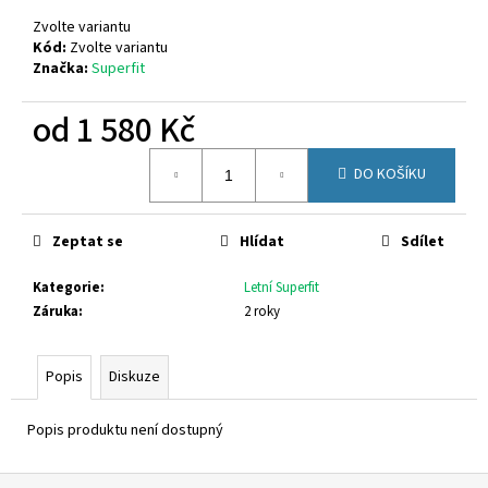
č
u
Zvolte variantu
j
Kód:
Zvolte variantu
Značka:
Superfit
e
m
od
1 580 Kč
e
Měrná
DO KOŠÍKU
cena:
FISCHER
641631-
669
Zeptat se
Hlídat
Sdílet
640
Kč
Kategorie
:
Letní Superfit
Záruka
:
2 roky
Popis
Diskuze
Popis produktu není dostupný
Z