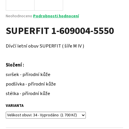
a
j
Průměrné
Neohodnoceno
Podrobnosti hodnocení
í
hodnocení
SUPERFIT 1-609004-5550
produktu
t
je
?
0,0
z
Dívčí letní obuv SUPERFIT ( šíře M IV )
5
hvězdiček.
Složení :
HLEDAT
svršek - přírodní kůže
podšívka - přírodní kůže
D
stélka - přírodní kůže
o
p
VARIANTA
o
r
u