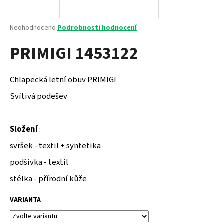
a
j
Průměrné
Neohodnoceno
Podrobnosti hodnocení
í
hodnocení
PRIMIGI 1453122
produktu
t
je
?
0,0
z
Chlapecká letní obuv PRIMIGI
5
hvězdiček.
Svítivá podešev
HLEDAT
Složení
:
svršek - textil + syntetika
D
podšívka - textil
o
stélka - přírodní kůže
p
o
VARIANTA
r
u