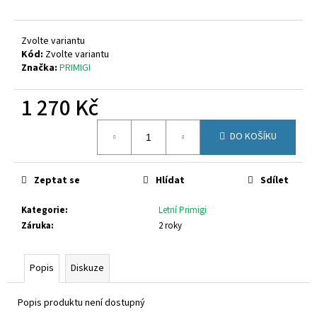
č
u
j
Zvolte variantu
e
Kód:
Zvolte variantu
m
Značka:
PRIMIGI
e
1 270 Kč
SUPERFIT
Měrná
1-
DO KOŠÍKU
cena:
000279-
0010
710
Zeptat se
Hlídat
Sdílet
Kč
Kategorie
:
Letní Primigi
Záruka
:
2 roky
Popis
Diskuze
Popis produktu není dostupný