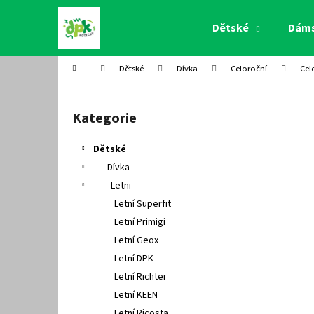
K
Přejít
na
o
Dětské
Dám
obsah
Zpět
Zpět
š
do
do
í
Domů
Dětské
Dívka
Celoroční
Cel
k
obchodu
obchodu
P
o
Kategorie
Přeskočit
s
kategorie
t
Dětské
r
Dívka
a
Letni
n
Letní Superfit
n
Letní Primigi
í
Letní Geox
p
Letní DPK
a
Letní Richter
n
Letní KEEN
e
Letní Ricosta