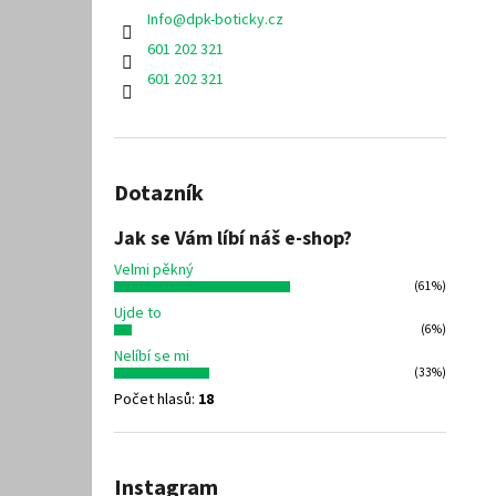
Info
@
dpk-boticky.cz
601 202 321
601 202 321
Dotazník
Jak se Vám líbí náš e-shop?
Velmi pěkný
(61%)
Ujde to
(6%)
Nelíbí se mi
(33%)
Počet hlasů:
18
Instagram