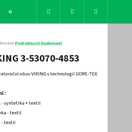
Hledat
Přihlášení
Nákupní
Obchodní podmínky
Kontakty
košík
né
dnoceno
Podrobnosti hodnocení
ení
KING 3-53070-4853
tu
 celoroční obuv VIKING s technologií GORE-TEX
ček.
í :
 - syntetika + textil
ka - textil
Následující
 - textil