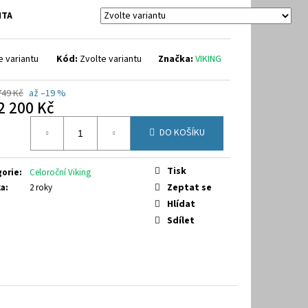
40
NTA
e variantu
Kód:
Zvolte variantu
Značka:
VIKING
749 Kč
až –19 %
2 200 Kč
á
DO KOŠÍKU
Tisk
gorie
:
Celoroční Viking
Zeptat se
ka
:
2 roky
Hlídat
Sdílet