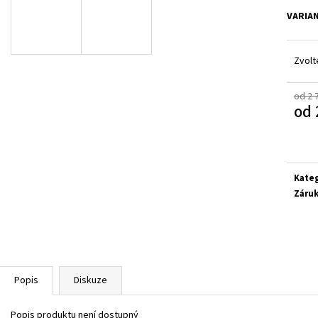
SUPERFIT 1-000279-0010
CICIBAN RAPTOR 4
VARIA
710 Kč
830 Kč
Zvolt
od 2 
od
Měrn
cena:
Kate
Záru
Popis
Diskuze
Popis produktu není dostupný