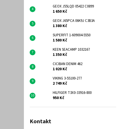
GEOX J55LQD 05422 C0899
1 650 Kč
GEOX J65PCA 06K9J C3B3A
1 380 Kč
SUPERFIT 1-609004-5550
1 580 Kč
KEEN SEACAMP 1032167
1 350 Kč
CICIBAN DENIM 462
1 020 Kč
VIKING 3-55100-277
2 749 Kč
HILFIGER T3X0-33916-800
950 Kč
Kontakt