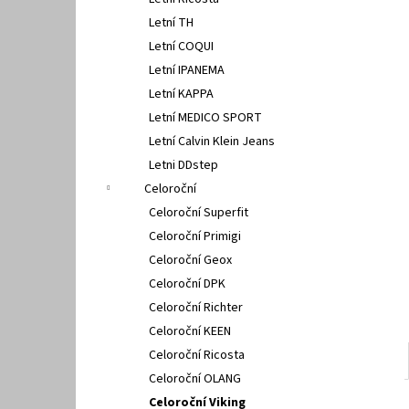
PETER LEGWOOD AEQUOS DOLPHIN BLU
l
SCURO
Letní TH
1 495 Kč
Letní COQUI
Letní IPANEMA
Letní KAPPA
Letní MEDICO SPORT
Letní Calvin Klein Jeans
Letni DDstep
Celoroční
Celoroční Superfit
Celoroční Primigi
Celoroční Geox
Celoroční DPK
Celoroční Richter
Celoroční KEEN
Celoroční Ricosta
Celoroční OLANG
Celoroční Viking