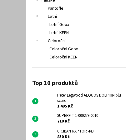
Pánské
Pantofle
Letní
Letní Geox
Letní KEEN
Celoroční
Celoroční Geox
Celoroční KEEN
Top 10 produktů
Peter Legwood AEQUOS DOLPHIN blu
scuro
1 495 Kč
SUPERFIT 1-000279-0010
710 Kč
CICIBAN RAPTOR 440
830 Kč