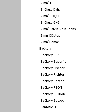
Zimní TH
Sněhule Dahl
Zimní COQUI
Sněhule G+G
Zimní Calvin Klein Jeans
Zimní DDstep
Zimní Demar
Bačkory
Bačkory DPK
Bačkory Superfit
Bačkory Fischer
Bačkory Richter
Bačkory Befado
Bačkory PEON
Bačkory CICIBAN
Bačkory Zetpol
Pantofle BF