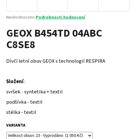
a
j
Průměrné
Neohodnoceno
Podrobnosti hodnocení
í
hodnocení
GEOX B454TD 04ABC
produktu
t
je
?
C8SE8
0,0
z
5
hvězdiček.
Dívčí letní obuv GEOX s technologií RESPIRA
HLEDAT
Složení
:
svršek - syntetika + textil
D
podšívka - textil
o
p
stélka - textil
o
r
VARIANTA
u