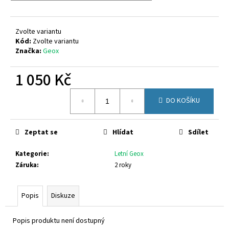
č
u
j
Zvolte variantu
e
Kód:
Zvolte variantu
m
Značka:
Geox
e
1 050 Kč
CICIBAN
Měrná
ADAM
DO KOŠÍKU
cena:
440
860
Kč
Zeptat se
Hlídat
Sdílet
Kategorie
:
Letní Geox
Záruka
:
2 roky
Popis
Diskuze
Popis produktu není dostupný