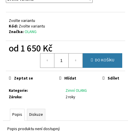
č
u
j
e
Zvolte variantu
m
Kód:
Zvolte variantu
Značka:
OLANG
e
od
1 650 Kč
CICIBAN
DENIM
Měrná
462
DO KOŠÍKU
cena:
1
020
Kč
Zeptat se
Hlídat
Sdílet
Kategorie
:
Zimní OLANG
Záruka
:
2 roky
Popis
Diskuze
Popis produktu není dostupný