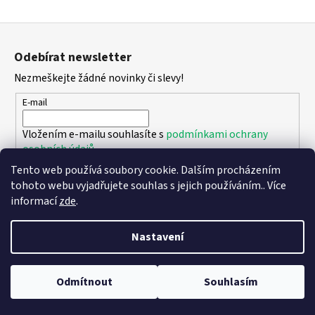
Z
á
Odebírat newsletter
p
Nezmeškejte žádné novinky či slevy!
a
t
E-mail
í
Vložením e-mailu souhlasíte s
podmínkami ochrany
osobních údajů
Tento web používá soubory cookie. Dalším procházením
PŘIHLÁSIT SE
tohoto webu vyjadřujete souhlas s jejich používáním.. Více
informací
zde
.
Nastavení
Vytvořil Shoptet
Copyright 2026
DPK - botičky
. Všechna práva vyhrazena.
Upravit
Odmítnout
Souhlasím
nastavení cookies