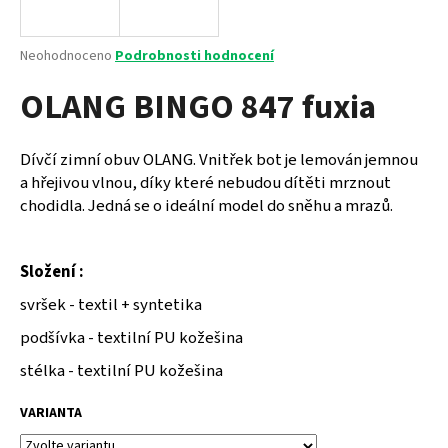
a
j
Průměrné
Neohodnoceno
Podrobnosti hodnocení
í
hodnocení
OLANG BINGO 847 fuxia
produktu
t
je
?
0,0
z
Dívčí zimní obuv OLANG.
Vnitřek bot je lemován jemnou
5
a hřejivou vlnou, díky které nebudou dítěti mrznout
hvězdiček.
chodidla. Jedná se o ideální model do sněhu a mrazů.
HLEDAT
Složení :
svršek - textil + syntetika
D
podšívka - textilní PU kožešina
o
p
stélka - textilní PU kožešina
o
r
VARIANTA
u