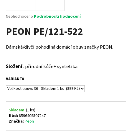
a
j
Průměrné
Neohodnoceno
Podrobnosti hodnocení
í
hodnocení
PEON PE/121-522
produktu
t
je
?
0,0
z
Dámská/dívčí pohodlná domácí obuv značky PEON.
5
hvězdiček.
Složení
: přírodní kůže+ syntetika
HLEDAT
VARIANTA
D
o
p
Skladem
(
1 ks
)
o
Kód:
8596409507247
r
Značka:
Peon
u