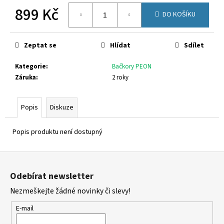
č
899 Kč
u
DO KOŠÍKU
j
Měrná
e
cena:
m
Zeptat se
Hlídat
Sdílet
e
Kategorie
:
Bačkory PEON
Záruka
:
2 roky
CICIBAN
ROSALITA
440
Popis
Diskuze
880
Kč
Popis produktu není dostupný
Z
á
Odebírat newsletter
p
Nezmeškejte žádné novinky či slevy!
a
t
E-mail
í