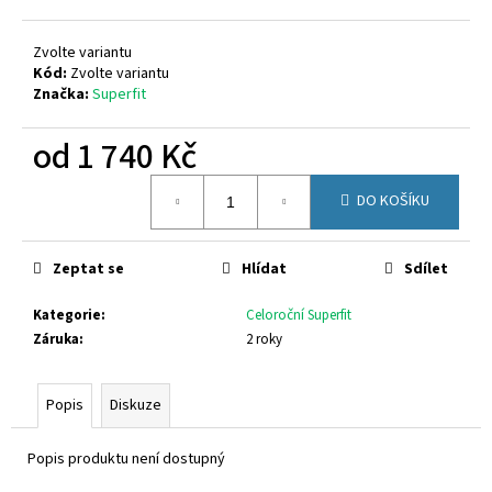
č
u
j
Zvolte variantu
e
Kód:
Zvolte variantu
Značka:
Superfit
m
e
od
1 740 Kč
Měrná
SUPERFIT
DO KOŠÍKU
cena:
1-
000279-
0010
Zeptat se
Hlídat
Sdílet
710
Kč
Kategorie
:
Celoroční Superfit
Záruka
:
2 roky
Popis
Diskuze
Popis produktu není dostupný