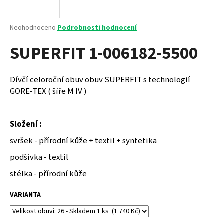
a
j
Průměrné
Neohodnoceno
Podrobnosti hodnocení
í
hodnocení
SUPERFIT 1-006182-5500
produktu
t
je
?
0,0
z
Dívčí celoroční obuv obuv SUPERFIT s technologií
5
GORE-TEX ( šíře M IV )
hvězdiček.
HLEDAT
Složení :
svršek - přírodní kůže + textil + syntetika
podšívka - textil
D
o
stélka - přírodní kůže
p
o
VARIANTA
r
u