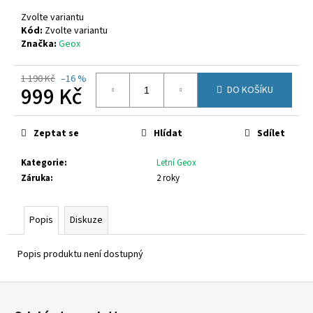
č
u
Zvolte variantu
j
Kód:
Zvolte variantu
Značka:
Geox
e
m
e
1 190 Kč
–16 %
999 Kč
DO KOŠÍKU
Měrná
CICIBAN
cena:
FRIDA
Zeptat se
Hlídat
Sdílet
433
800
Kategorie
:
Letní Geox
Kč
Záruka
:
2 roky
Popis
Diskuze
Popis produktu není dostupný
Z
á