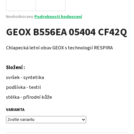
a
j
Průměrné
Neohodnoceno
Podrobnosti hodnocení
í
hodnocení
GEOX B556EA 05404 CF42Q
produktu
t
je
?
0,0
z
Chlapecká letní obuv GEOX s technologií RESPIRA
5
hvězdiček.
Složení :
HLEDAT
svršek - syntetika
podšívka - textil
D
stélka - přírodní kůže
o
p
VARIANTA
o
r
u