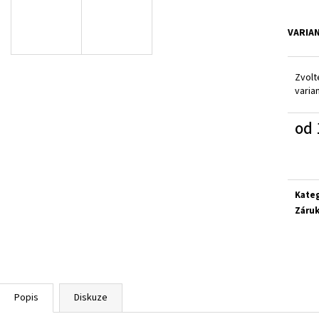
SUPERFIT 1-000279-0010
CICIBAN RAPTOR 4
710 Kč
830 Kč
VARIA
Zvolt
varia
od
Měrn
cena:
Kate
Záru
Popis
Diskuze