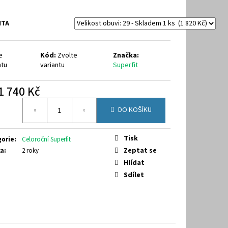
40
NTA
e
Kód:
Zvolte
Značka:
ntu
variantu
Superfit
1 740 Kč
á
DO KOŠÍKU
Tisk
gorie
:
Celoroční Superfit
Zeptat se
ka
:
2 roky
Hlídat
Sdílet