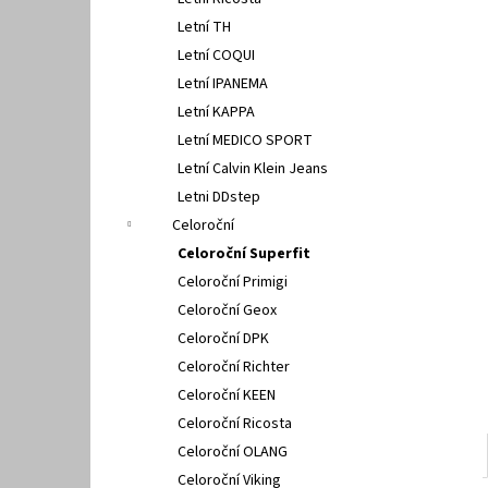
PETER LEGWOOD AEQUOS DOLPHIN BLU
l
SCURO
Letní TH
1 495 Kč
Letní COQUI
Letní IPANEMA
Letní KAPPA
Letní MEDICO SPORT
Letní Calvin Klein Jeans
Letni DDstep
Celoroční
Celoroční Superfit
Celoroční Primigi
Celoroční Geox
Celoroční DPK
Celoroční Richter
Celoroční KEEN
Celoroční Ricosta
Celoroční OLANG
Celoroční Viking