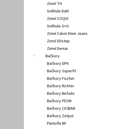
Zimní TH
Sněhule Dahl
Zimní COQUI
Sněhule G+G
Zimní Calvin Klein Jeans
Zimní DDstep
Zimní Demar
Bačkory
Bačkory DPK
Bačkory Superfit
Bačkory Fischer
Bačkory Richter
Bačkory Befado
Bačkory PEON
Bačkory CICIBAN
Bačkory Zetpol
Pantofle BF