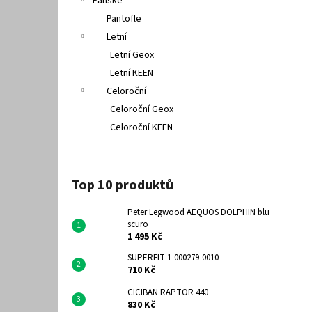
Pánské
Pantofle
Letní
Letní Geox
Letní KEEN
Celoroční
Celoroční Geox
Celoroční KEEN
Top 10 produktů
Peter Legwood AEQUOS DOLPHIN blu
scuro
1 495 Kč
SUPERFIT 1-000279-0010
710 Kč
CICIBAN RAPTOR 440
830 Kč