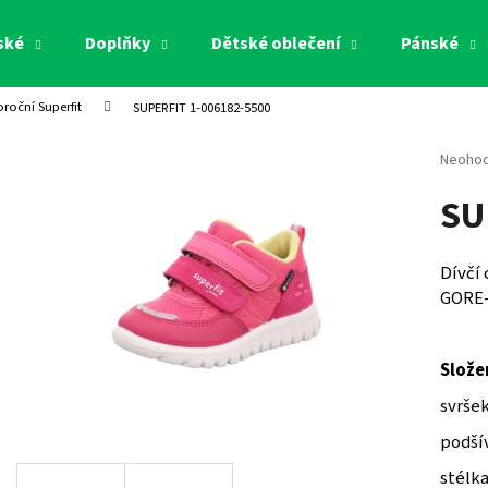
ské
Doplňky
Dětské oblečení
Pánské
oroční Superfit
SUPERFIT 1-006182-5500
Co potřebujete najít?
Průměr
Neoho
hodnoc
SU
produk
HLEDAT
je
0,0
z
Dívčí
5
Doporučujeme
GORE-T
hvězdi
Slože
svršek
podšív
stélka