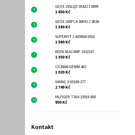
GEOX J55LQD 05422 C0899
1 650 Kč
GEOX J65PCA 06K9J C3B3A
1 380 Kč
SUPERFIT 1-609004-5550
1 580 Kč
KEEN SEACAMP 1032167
1 350 Kč
CICIBAN DENIM 462
1 020 Kč
VIKING 3-55100-277
2 749 Kč
HILFIGER T3X0-33916-800
950 Kč
Kontakt