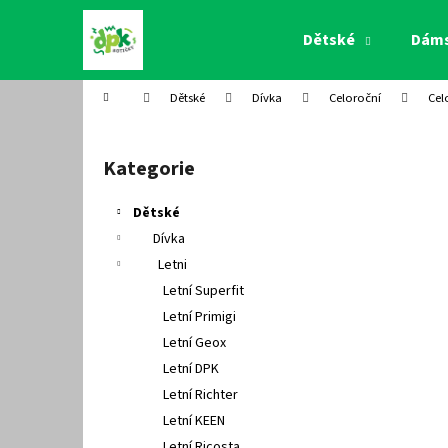
K
Přejít
na
o
Dětské
Dám
obsah
Zpět
Zpět
š
do
do
í
Domů
Dětské
Dívka
Celoroční
Cel
k
obchodu
obchodu
P
o
Kategorie
Přeskočit
s
kategorie
t
Dětské
r
Dívka
a
Letni
n
Letní Superfit
n
Letní Primigi
í
Letní Geox
p
Letní DPK
a
Letní Richter
n
Letní KEEN
e
Letní Ricosta