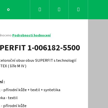
Hledat
Přihlášení
Nákupní
Obchodní podmínky
Kontakty
košík
né
dnoceno
Podrobnosti hodnocení
ení
PERFIT 1-006182-5500
tu
 celoroční obuv obuv SUPERFIT s technologií
EX ( šíře M IV )
ček.
ní :
 - přírodní kůže + textil + syntetika
Následující
ka - textil
 - přírodní kůže