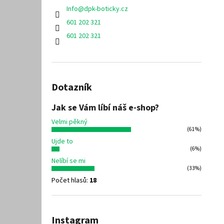
Info
@
dpk-boticky.cz
601 202 321
601 202 321
Dotazník
Jak se Vám líbí náš e-shop?
Velmi pěkný
(61%)
Ujde to
(6%)
Nelíbí se mi
(33%)
Počet hlasů:
18
Instagram