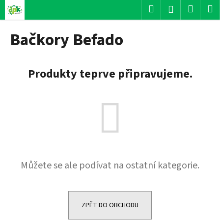
K
Přejít
Hledat
Nákup
M
Přihlášení
na
o
obsah
Zpět
Zpět
košík
š
Bačkory Befado
í
C
k
o
Produkty teprve připravujeme.
p
o
t
ř
e
b
u
Můžete se ale podívat na ostatní kategorie.
j
e
t
e
ZPĚT DO OBCHODU
n