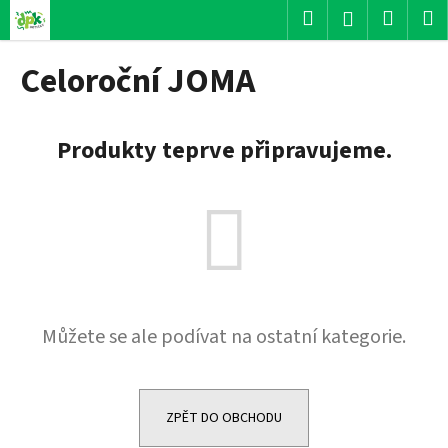
K
Přejít
Hledat
Nákup
M
Přihlášení
na
o
obsah
Zpět
Zpět
košík
š
Celoroční JOMA
í
C
k
o
Produkty teprve připravujeme.
p
o
t
ř
e
b
u
Můžete se ale podívat na ostatní kategorie.
j
e
t
e
ZPĚT DO OBCHODU
n