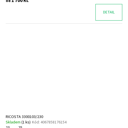
1 700 Kč
od
DETAIL
RICOSTA 3300103/230
Skladem
(
1 ks
)
Kód:
4067858176154
23
25