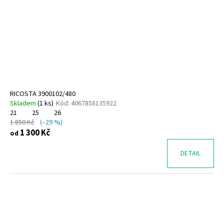
RICOSTA 3900102/480
Skladem
(
1 ks
)
Kód:
4067858135922
21
25
26
1 850 Kč
(–29 %)
1 300 Kč
od
DETAIL