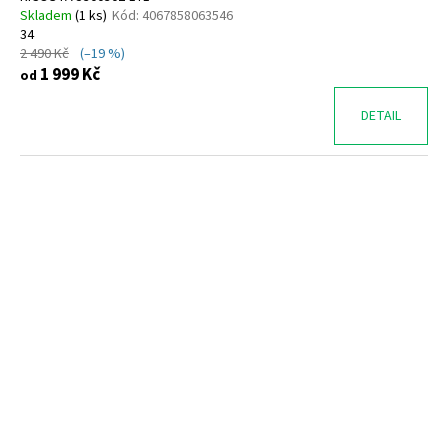
Skladem
(
1 ks
)
Kód:
4067858063546
34
2 490 Kč
(–19 %)
1 999 Kč
od
DETAIL