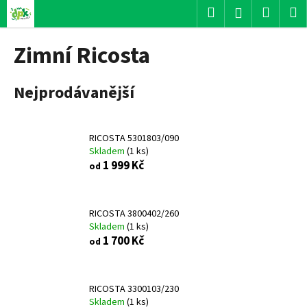
K
Přejít
Hledat
Nákup
M
Přihlášení
na
o
obsah
Zpět
Zpět
košík
š
Zimní Ricosta
í
C
k
Nejprodávanější
o
p
o
RICOSTA 5301803/090
t
Skladem
(
1 ks
)
ř
1 999 Kč
od
e
b
u
RICOSTA 3800402/260
Skladem
(
1 ks
)
j
1 700 Kč
od
e
t
e
RICOSTA 3300103/230
n
Skladem
(
1 ks
)