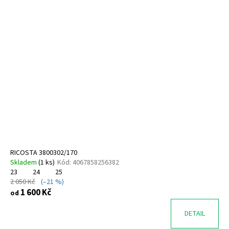
RICOSTA 3800302/170
Skladem
(
1 ks
)
Kód:
4067858256382
23
24
25
2 050 Kč
(–21 %)
1 600 Kč
od
DETAIL