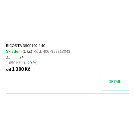
o
d
u
k
t
ů
RICOSTA 3900102-140
Skladem
(
1 ks
)
Kód:
4067858813943
21
24
1 850 Kč
(–29 %)
1 300 Kč
od
DETAIL