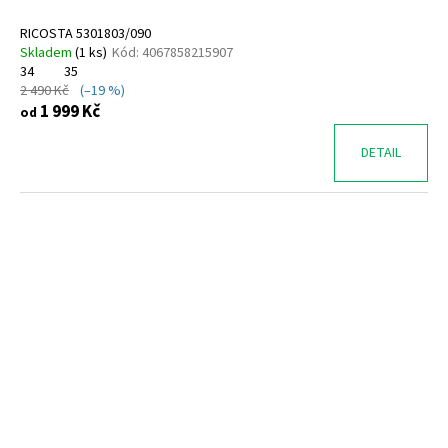
RICOSTA 5301803/090
Skladem
(
1 ks
)
Kód:
4067858215907
34
35
2 490 Kč
(–19 %)
1 999 Kč
od
DETAIL