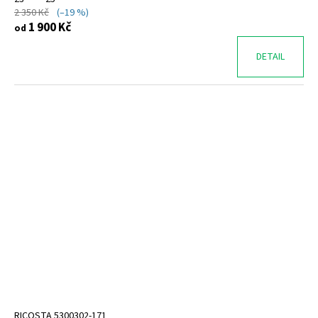
2 350 Kč
(–19 %)
1 900 Kč
od
DETAIL
RICOSTA 5300302-171