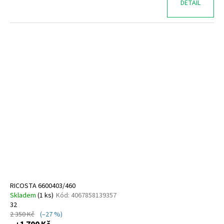
DETAIL
RICOSTA 6600403/460
Skladem
(
1 ks
)
Kód:
4067858139357
32
2 350 Kč
(–27 %)