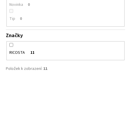
č
Novinka
0
u
j
Tip
0
e
m
e
Značky
CICIBAN
RICOSTA
11
ELIOT
496
800
Položek k zobrazení:
11
Kč
V
ý
p
i
s
p
r