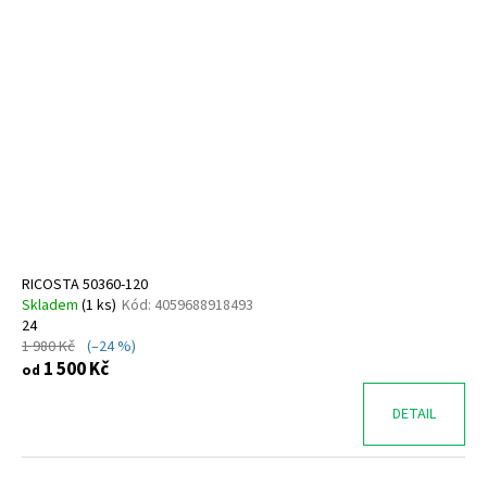
RICOSTA 50360-120
Skladem
(
1 ks
)
Kód:
4059688918493
24
1 980 Kč
(–24 %)
1 500 Kč
od
DETAIL