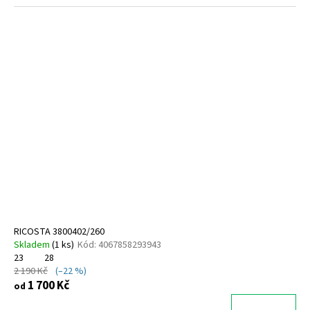
RICOSTA 3800402/260
Skladem
(
1 ks
)
Kód:
4067858293943
23
28
2 190 Kč
(–22 %)
1 700 Kč
od