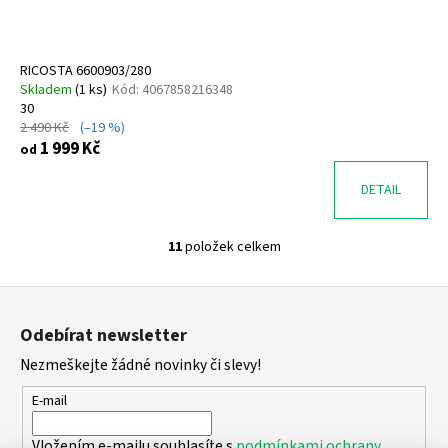
RICOSTA 6600903/280
Skladem
(
1 ks
)
Kód:
4067858216348
30
2 490 Kč
(–19 %)
1 999 Kč
od
DETAIL
11
položek celkem
O
v
Z
l
á
á
Odebírat newsletter
d
p
a
Nezmeškejte žádné novinky či slevy!
a
c
t
E-mail
í
í
p
Vložením e-mailu souhlasíte s
podmínkami ochrany