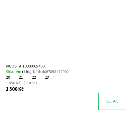
RICOSTA 1000902/490
Skladem
(
1 ks
)
Kód:
4067858172002
20
21
22
23
1 850 Kč
(–18 %)
1 500 Kč
DETAIL