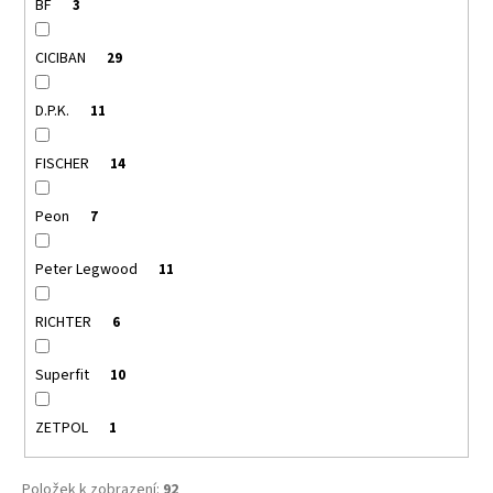
BF
3
CICIBAN
29
D.P.K.
11
FISCHER
14
Peon
7
Peter Legwood
11
RICHTER
6
Superfit
10
ZETPOL
1
Položek k zobrazení:
92