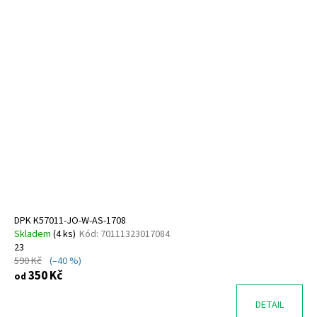
DPK K57011-JO-W-AS-1708
Skladem
(
4 ks
)
Kód:
70111323017084
23
590 Kč
(–40 %)
350 Kč
od
DETAIL