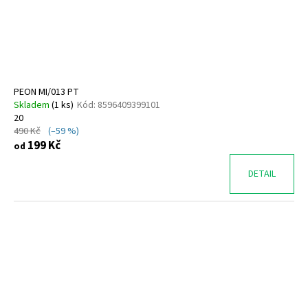
PEON MI/013 PT
Skladem
(
1 ks
)
Kód:
8596409399101
20
490 Kč
(–59 %)
199 Kč
od
DETAIL