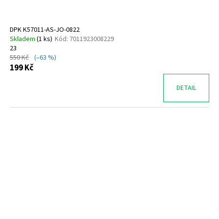
DPK K57011-AS-JO-0822
Skladem
(
1 ks
)
Kód:
7011923008229
23
550 Kč
(–63 %)
199 Kč
DETAIL