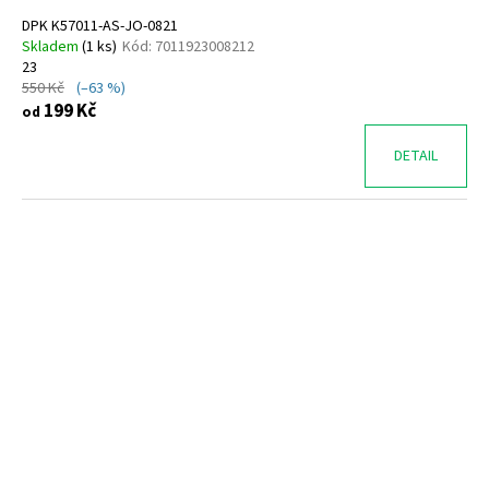
DPK K57011-AS-JO-0821
Skladem
(
1 ks
)
Kód:
7011923008212
23
550 Kč
(–63 %)
199 Kč
od
DETAIL