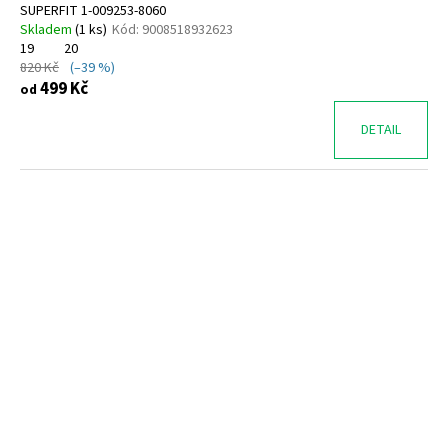
SUPERFIT 1-009253-8060
Skladem
(
1 ks
)
Kód:
9008518932623
19
20
820 Kč
(–39 %)
499 Kč
od
DETAIL