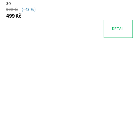
30
890 Kč
(–43 %)
499 Kč
DETAIL