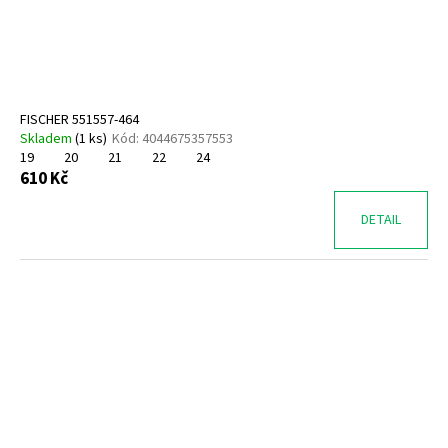
FISCHER 551557-464
Skladem
(
1 ks
)
Kód:
4044675357553
19
20
21
22
24
610 Kč
DETAIL