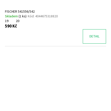
FISCHER 541556/542
Skladem
(
1 ks
)
Kód:
4044675318820
19
20
590 Kč
DETAIL