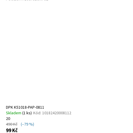
V
ý
p
i
s
p
r
o
d
u
k
t
ů
DPK K51018-PAP-0811
Skladem
(
1 ks
)
Kód:
10182420008112
20
490 Kč
(–79 %)
99 Kč