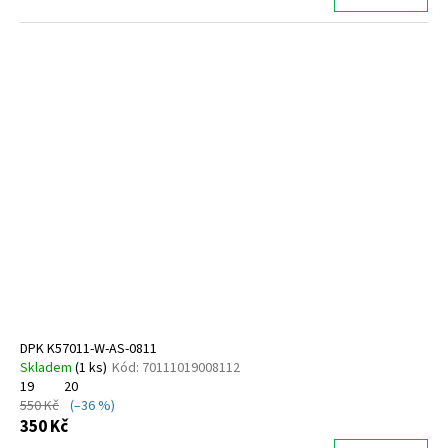
DPK K57011-W-AS-0811
Skladem
(
1 ks
)
Kód:
70111019008112
19
20
550 Kč
(–36 %)
350 Kč