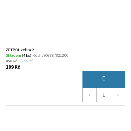
ZETPOL zebra 2
Skladem
(
4 ks
)
Kód:
5903887921206
450 Kč
(–55 %)
199 Kč