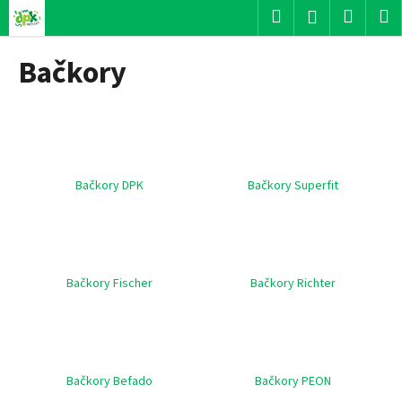
K
Přejít
Hledat
Nákup
M
Přihlášení
na
o
obsah
Zpět
Zpět
košík
š
Bačkory
í
C
k
o
p
o
t
Bačkory DPK
Bačkory Superfit
ř
e
b
u
Bačkory Fischer
Bačkory Richter
j
e
t
e
Bačkory Befado
Bačkory PEON
n