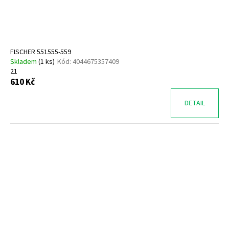
FISCHER 551555-559
Skladem
(
1 ks
)
Kód:
4044675357409
21
610 Kč
DETAIL