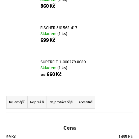
č
860 Kč
u
j
e
m
FISCHER 561568-417
Skladem
(
1 ks
)
e
699 Kč
CALVIN
KLEIN
SUPERFIT 1-000279-8080
JEANS
Skladem
(
1 ks
)
V4B2-
660 Kč
83055-
od
1251999
2
200
Ř
Kč
a
Nejlevnější
Nejdražší
Nejprodávanější
Abecedně
Původně:
2
z
690
e
Kč
n
Cena
í
99
Kč
1495
Kč