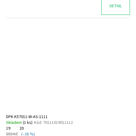
DETAIL
DPK K57011-W-AS-1111
Skladem
(
1 ks
)
Kód:
70111019011112
19
20
550 Kč
(–36 %)