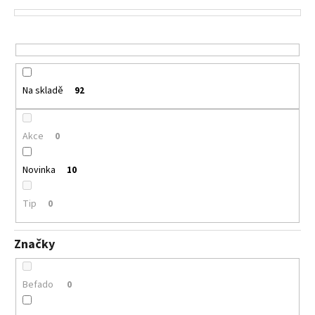
p
r
o
d
u
Na skladě
92
k
t
ů
Akce
0
Novinka
10
Tip
0
Značky
Befado
0