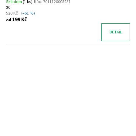
Skladem
(
1 ks
)
Kód:
7011120008251
20
520 Kč
(–61 %)
199 Kč
od
DETAIL