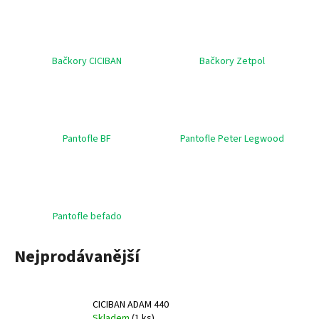
a
j
í
Bačkory CICIBAN
Bačkory Zetpol
t
?
Pantofle BF
Pantofle Peter Legwood
HLEDAT
Pantofle befado
D
o
Nejprodávanější
p
o
r
u
CICIBAN ADAM 440
Skladem
(
1 ks
)