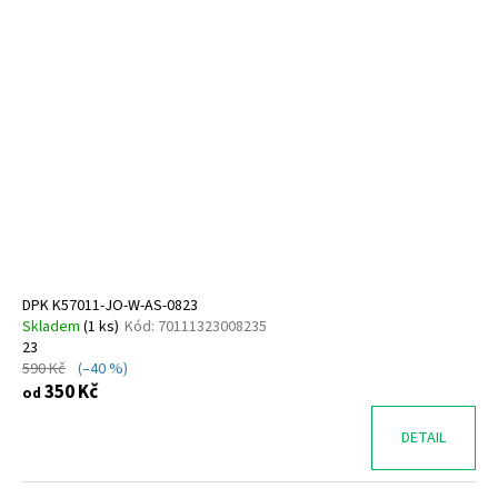
DPK K57011-JO-W-AS-0823
Skladem
(
1 ks
)
Kód:
70111323008235
23
590 Kč
(–40 %)
350 Kč
od
DETAIL