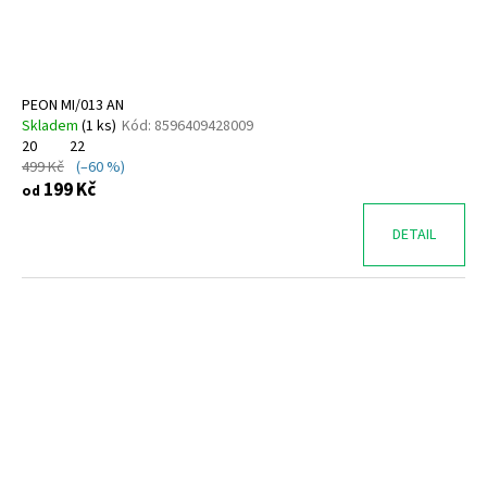
PEON MI/013 AN
Skladem
(
1 ks
)
Kód:
8596409428009
20
22
499 Kč
(–60 %)
199 Kč
od
DETAIL