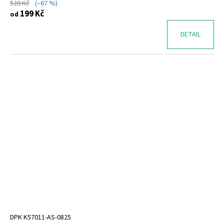
520 Kč
(–67 %)
199 Kč
od
DETAIL
DPK K57011-AS-0825