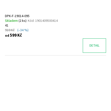
DPK-F-19014-095
Skladem
(
2 ks
)
Kód:
1901409500414
41
910 Kč
(–34 %)
599 Kč
od
DETAIL