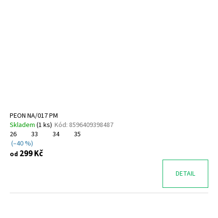
PEON NA/017 PM
Skladem
(
1 ks
)
Kód:
8596409398487
26
33
34
35
(–40 %)
299 Kč
od
DETAIL