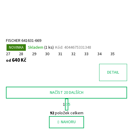
FISCHER 641631-669
Skladem
(
1 ks
)
Kód:
4044675331348
NOVINKA
27
28
29
30
31
32
33
34
35
640 Kč
od
DETAIL
NAČÍST 20 DALŠÍCH
S
1
5
t
O
r
92
položek celkem
v
á
NAHORU
l
n
k
á