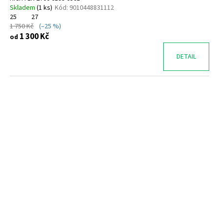
Skladem
(
1 ks
)
Kód:
9010448831112
25
27
1 750 Kč
(–25 %)
1 300 Kč
od
DETAIL