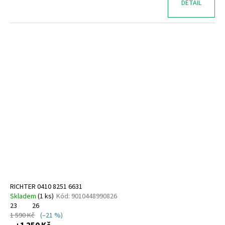
DETAIL
RICHTER 0410 8251 6631
Skladem
(
1 ks
)
Kód:
9010448990826
23
26
1 590 Kč
(–21 %)