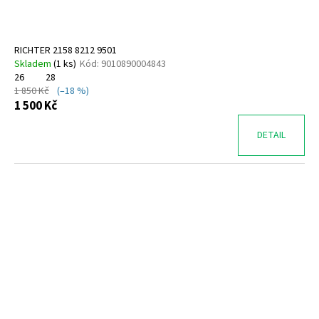
RICHTER 2158 8212 9501
Skladem
(
1 ks
)
Kód:
9010890004843
26
28
1 850 Kč
(–18 %)
1 500 Kč
DETAIL