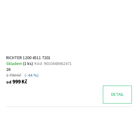
RICHTER 1200 4511 7201
Skladem
(
1 ks
)
Kód:
9010448662471
26
1 790 Kč
(–44 %)
999 Kč
od
DETAIL