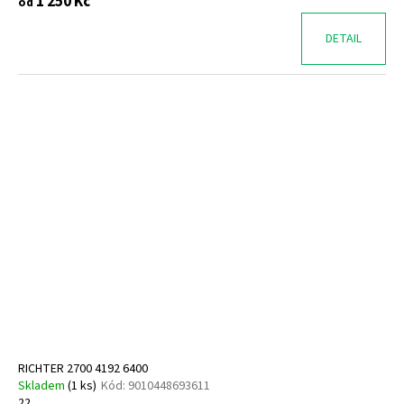
1 250 Kč
od
DETAIL
RICHTER 2700 4192 6400
Skladem
(
1 ks
)
Kód:
9010448693611
22