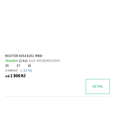
RICHTER 6354 8251 9900
Skladem
(
1 ks
)
Kód:
9010890032563
35
37
41
2 300 Kč
(–23 %)
1 800 Kč
od
DETAIL