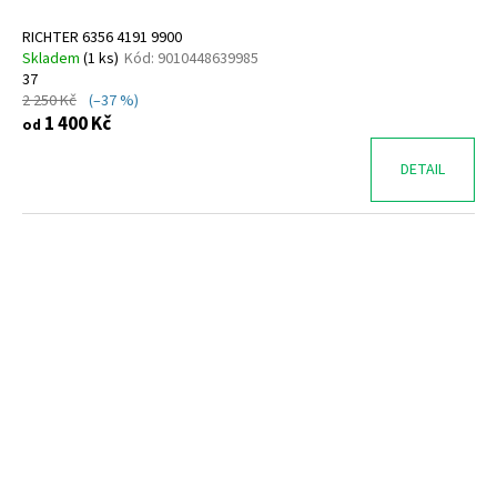
RICHTER 6356 4191 9900
Skladem
(
1 ks
)
Kód:
9010448639985
37
2 250 Kč
(–37 %)
1 400 Kč
od
DETAIL