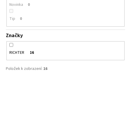
č
Novinka
0
u
j
Tip
0
e
m
e
Značky
CICIBAN
RICHTER
16
ELIOT
496
800
Položek k zobrazení:
16
Kč
V
ý
p
i
s
p
r