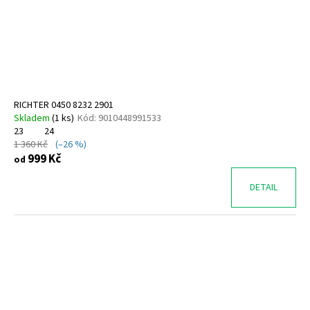
o
d
u
k
t
ů
RICHTER 0450 8232 2901
Skladem
(
1 ks
)
Kód:
9010448991533
23
24
1 360 Kč
(–26 %)
999 Kč
od
DETAIL