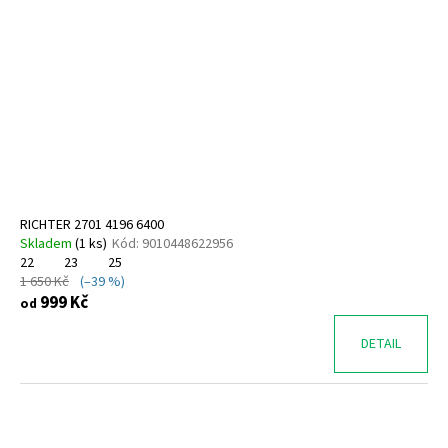
RICHTER 2701 4196 6400
Skladem
(
1 ks
)
Kód:
9010448622956
22
23
25
1 650 Kč
(–39 %)
999 Kč
od
DETAIL