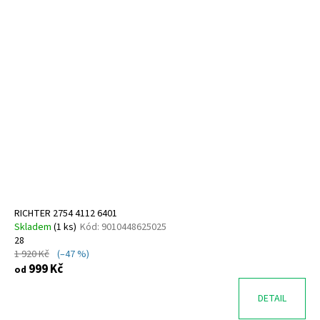
RICHTER 2754 4112 6401
Skladem
(
1 ks
)
Kód:
9010448625025
28
1 920 Kč
(–47 %)
999 Kč
od
DETAIL