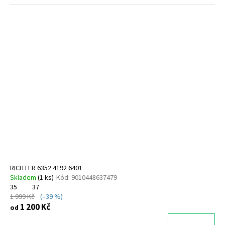
RICHTER 6352 4192 6401
Skladem
(
1 ks
)
Kód:
9010448637479
35
37
1 999 Kč
(–39 %)
1 200 Kč
od