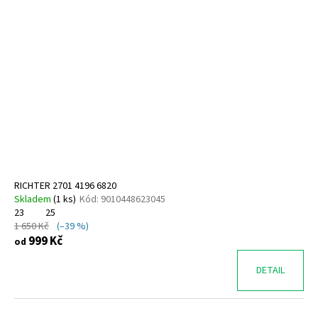
RICHTER 2701 4196 6820
Skladem
(
1 ks
)
Kód:
9010448623045
23
25
1 650 Kč
(–39 %)
999 Kč
od
DETAIL