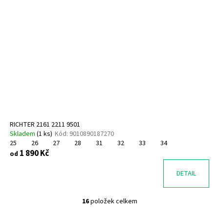
RICHTER 2161 2211 9501
Skladem
(
1 ks
)
Kód:
9010890187270
25
26
27
28
31
32
33
34
1 890 Kč
od
DETAIL
16
položek celkem
O
v