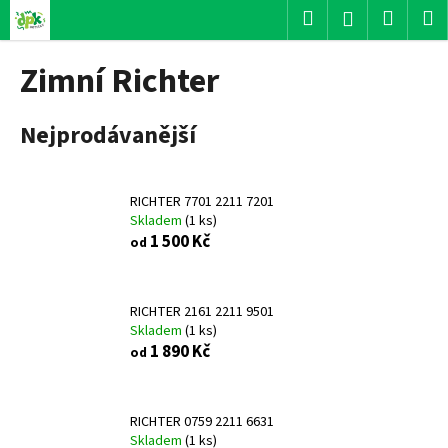
K
Přejít
Hledat
Nákup
M
Přihlášení
na
o
obsah
Zpět
Zpět
košík
š
Zimní Richter
í
C
k
Nejprodávanější
o
p
o
RICHTER 7701 2211 7201
t
Skladem
(
1 ks
)
ř
1 500 Kč
od
e
b
u
RICHTER 2161 2211 9501
Skladem
(
1 ks
)
j
1 890 Kč
od
e
t
e
RICHTER 0759 2211 6631
n
Skladem
(
1 ks
)