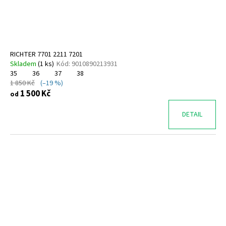
RICHTER 7701 2211 7201
Skladem
(
1 ks
)
Kód:
9010890213931
35
36
37
38
1 850 Kč
(–19 %)
1 500 Kč
od
DETAIL