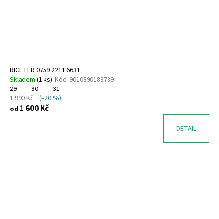
RICHTER 0759 2211 6631
Skladem
(
1 ks
)
Kód:
9010890183739
29
30
31
1 990 Kč
(–20 %)
1 600 Kč
od
DETAIL