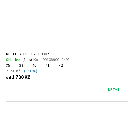
RICHTER 3263 8231 9902
Skladem
(
1 ks
)
Kód:
9010890010493
35
38
40
41
42
2 150 Kč
(–21 %)
1 700 Kč
od
DETAIL