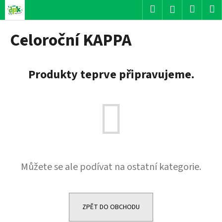
K
Přejít
Hledat
Nákup
M
Přihlášení
na
o
obsah
Zpět
Zpět
košík
š
Celoroční KAPPA
í
C
k
o
Produkty teprve připravujeme.
p
o
t
ř
e
b
u
Můžete se ale podívat na ostatní kategorie.
j
e
t
e
ZPĚT DO OBCHODU
n