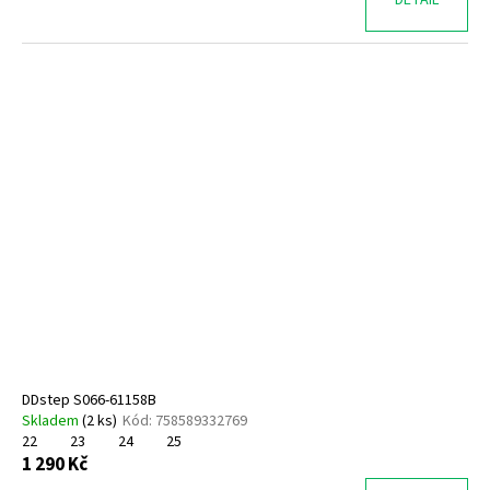
DDstep S066-61158B
Skladem
(
2 ks
)
Kód:
758589332769
22
23
24
25
1 290 Kč