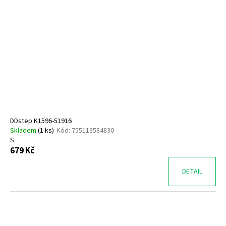
DDstep K1596-51916
Skladem
(
1 ks
)
Kód:
755113584830
S
679 Kč
DETAIL