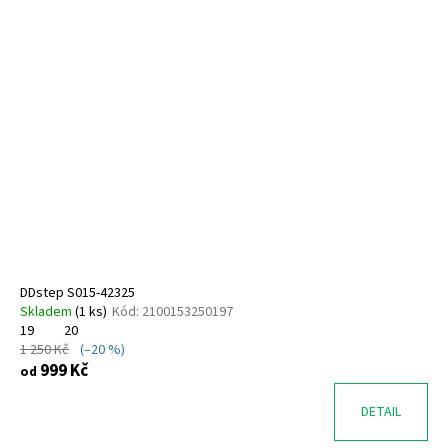
DDstep S015-42325
Skladem
(
1 ks
)
Kód:
2100153250197
19
20
1 250 Kč
(–20 %)
999 Kč
od
DETAIL