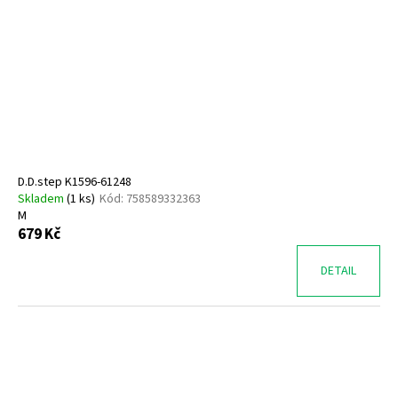
D.D.step K1596-61248
Skladem
(
1 ks
)
Kód:
758589332363
M
679 Kč
DETAIL