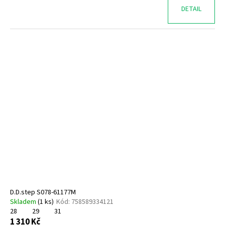
DETAIL
D.D.step S078-61177M
Skladem
(
1 ks
)
Kód:
758589334121
28
29
31
1 310 Kč