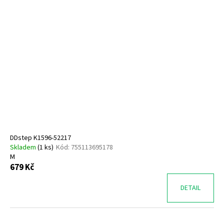
DDstep K1596-52217
Skladem
(
1 ks
)
Kód:
755113695178
M
679 Kč
DETAIL