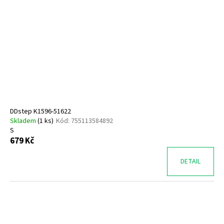
DDstep K1596-51622
Skladem
(
1 ks
)
Kód:
755113584892
S
679 Kč
DETAIL