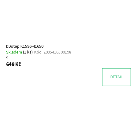
o
d
u
k
t
ů
DDstep K1596-41650
Skladem
(
1 ks
)
Kód:
2095416500198
S
649 Kč
DETAIL