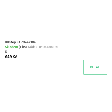
DDstep K1596-42304
Skladem
(
1 ks
)
Kód:
2105963040198
S
649 Kč
DETAIL