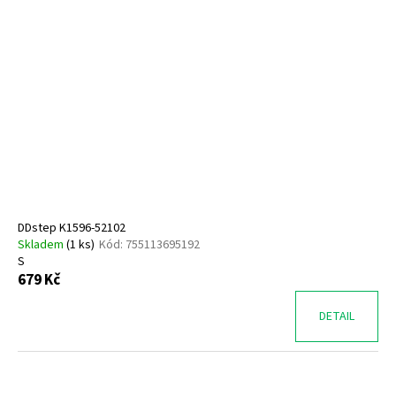
DDstep K1596-52102
Skladem
(
1 ks
)
Kód:
755113695192
S
679 Kč
DETAIL