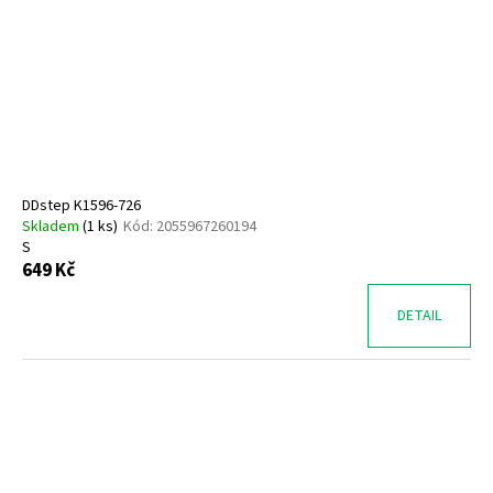
DDstep K1596-726
Skladem
(
1 ks
)
Kód:
2055967260194
S
649 Kč
DETAIL