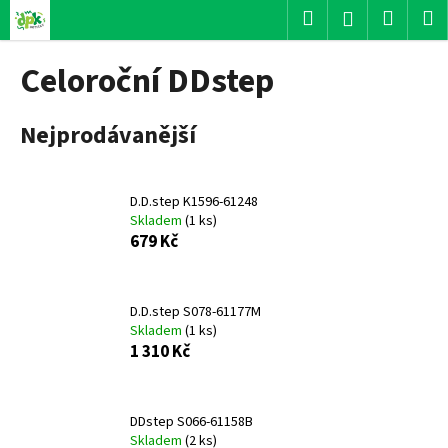
K
Přejít
Hledat
Nákup
M
Přihlášení
na
o
obsah
Zpět
Zpět
košík
š
Celoroční DDstep
í
C
k
Nejprodávanější
o
p
o
D.D.step K1596-61248
t
Skladem
(
1 ks
)
ř
679 Kč
e
b
u
D.D.step S078-61177M
Skladem
(
1 ks
)
j
1 310 Kč
e
t
e
DDstep S066-61158B
n
Skladem
(
2 ks
)