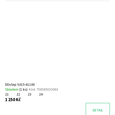
DDstep S015-61100
Skladem
(
1 ks
)
Kód:
758589333063
21
22
23
24
1 250 Kč
DETAIL