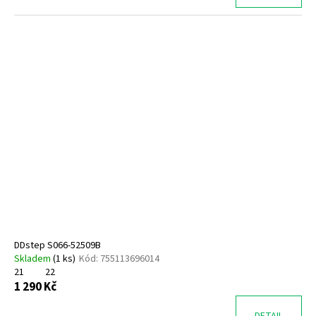
DDstep S066-52509B
Skladem
(
1 ks
)
Kód:
755113696014
21
22
1 290 Kč
DETAIL