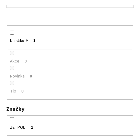
p
a
r
j
o
í
d
t
u
?
Na skladě
1
k
t
ů
Akce
0
HLEDAT
Novinka
0
Tip
0
D
o
Značky
p
o
r
ZETPOL
1
u