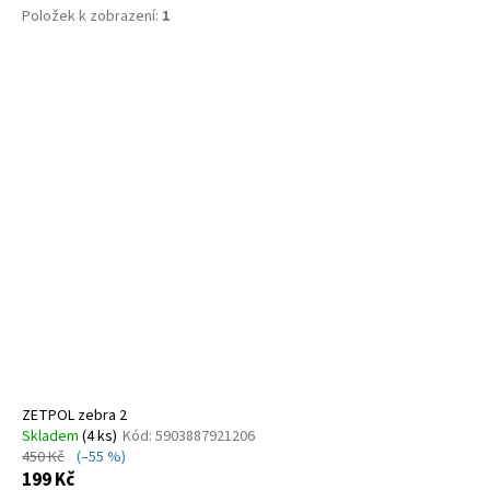
č
Položek k zobrazení:
1
u
j
V
e
ý
m
e
p
i
s
GEOX
B454TD
p
01454
r
C3BE8
o
1
050
d
Kč
u
k
t
ů
ZETPOL zebra 2
Skladem
(
4 ks
)
Kód:
5903887921206
450 Kč
(–55 %)
199 Kč