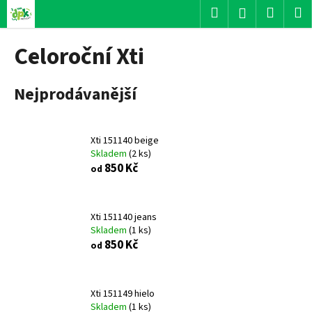
K
Přejít
Hledat
Nákup
M
Přihlášení
na
o
obsah
Zpět
Zpět
košík
š
Celoroční Xti
í
C
k
Nejprodávanější
o
p
o
Xti 151140 beige
t
Skladem
(
2 ks
)
ř
850 Kč
od
e
b
u
Xti 151140 jeans
Skladem
(
1 ks
)
j
850 Kč
od
e
t
e
Xti 151149 hielo
n
Skladem
(
1 ks
)