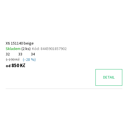
o
d
u
k
t
ů
Xti 151140 beige
Skladem
(
2 ks
)
Kód:
8445901857902
32
33
34
1 190 Kč
(–28 %)
850 Kč
od
DETAIL