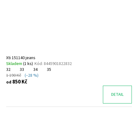
Xti 151140 jeans
Skladem
(
1 ks
)
Kód:
8445901822832
32
33
34
35
1 190 Kč
(–28 %)
850 Kč
od
DETAIL