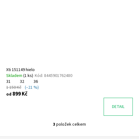
Xti 151149 hielo
Skladem
(
1 ks
)
Kód:
8445901762480
31
32
36
1 150 Kč
(–21 %)
899 Kč
od
DETAIL
3
položek celkem
O
v