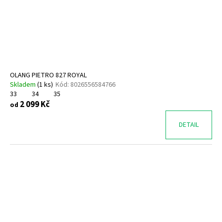
o
d
u
k
t
ů
OLANG PIETRO 827 ROYAL
Skladem
(
1 ks
)
Kód:
8026556584766
33
34
35
2 099 Kč
od
DETAIL