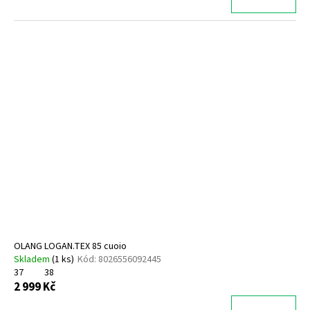
OLANG LOGAN.TEX 85 cuoio
Skladem
(
1 ks
)
Kód:
8026556092445
37
38
2 999 Kč