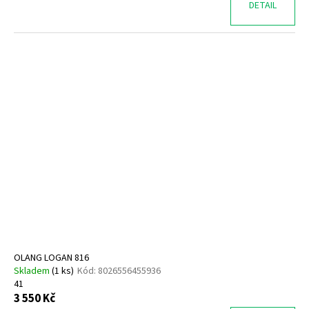
DETAIL
OLANG LOGAN 816
Skladem
(
1 ks
)
Kód:
8026556455936
41
3 550 Kč