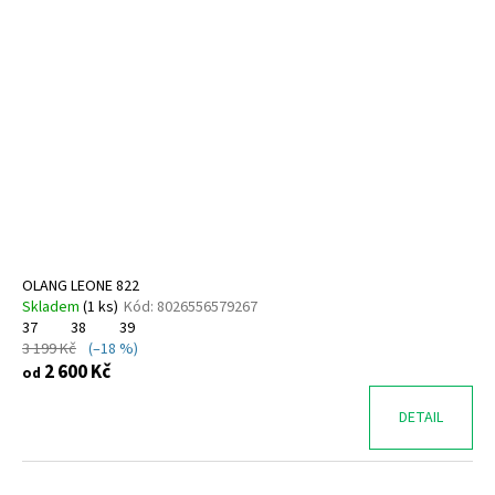
OLANG LEONE 822
Skladem
(
1 ks
)
Kód:
8026556579267
37
38
39
3 199 Kč
(–18 %)
2 600 Kč
od
DETAIL