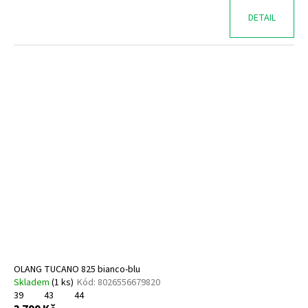
DETAIL
OLANG TUCANO 825 bianco-blu
Skladem
(
1 ks
)
Kód:
8026556679820
39
43
44