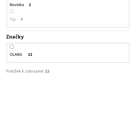
č
Novinka
1
u
j
Tip
0
e
m
e
Značky
CICIBAN
OLANG
12
ADAM
440
860
Položek k zobrazení:
12
Kč
V
ý
p
i
s
p
r