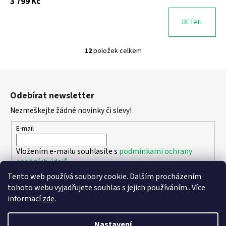
3 799 Kč
DETAIL
12
položek celkem
O
v
Z
l
á
á
Odebírat newsletter
d
p
a
Nezmeškejte žádné novinky či slevy!
a
c
t
E-mail
í
í
p
Vložením e-mailu souhlasíte s
podmínkami ochrany
r
osobních údajů
v
k
Tento web používá soubory cookie. Dalším procházením
PŘIHLÁSIT SE
y
tohoto webu vyjadřujete souhlas s jejich používáním.. Více
v
informací
zde
.
ý
p
Nastavení