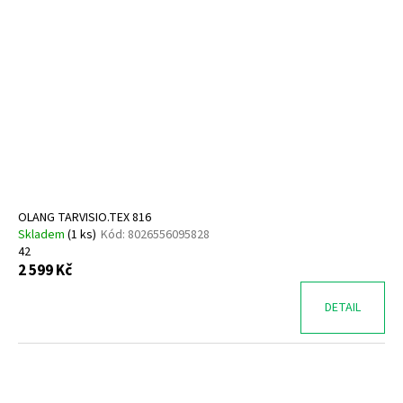
OLANG TARVISIO.TEX 816
Skladem
(
1 ks
)
Kód:
8026556095828
42
2 599 Kč
DETAIL