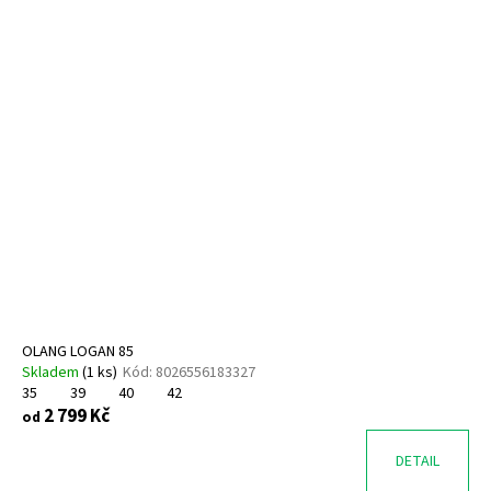
OLANG LOGAN 85
Skladem
(
1 ks
)
Kód:
8026556183327
35
39
40
42
2 799 Kč
od
DETAIL