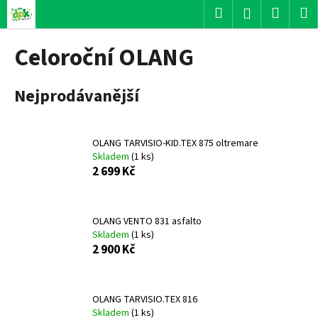
K
Přejít
Hledat
Nákup
M
Přihlášení
na
o
obsah
Zpět
Zpět
košík
š
Celoroční OLANG
í
C
k
Nejprodávanější
o
p
o
OLANG TARVISIO-KID.TEX 875 oltremare
t
Skladem
(
1 ks
)
ř
2 699 Kč
e
b
u
OLANG VENTO 831 asfalto
Skladem
(
1 ks
)
j
2 900 Kč
e
t
e
OLANG TARVISIO.TEX 816
n
Skladem
(
1 ks
)