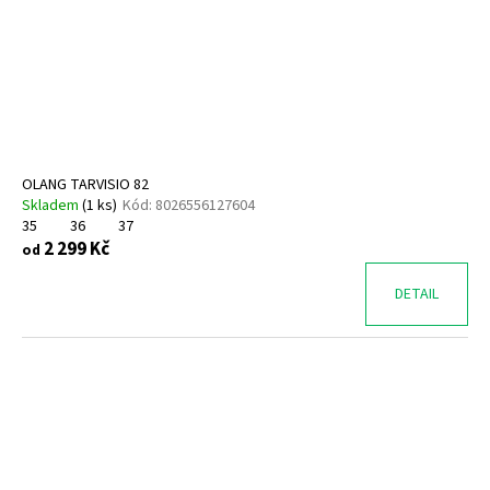
OLANG TARVISIO 82
Skladem
(
1 ks
)
Kód:
8026556127604
35
36
37
2 299 Kč
od
DETAIL