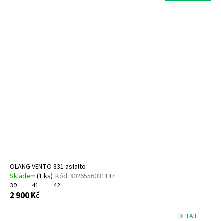
OLANG VENTO 831 asfalto
Skladem
(
1 ks
)
Kód:
8026556031147
39
41
42
2 900 Kč
DETAIL