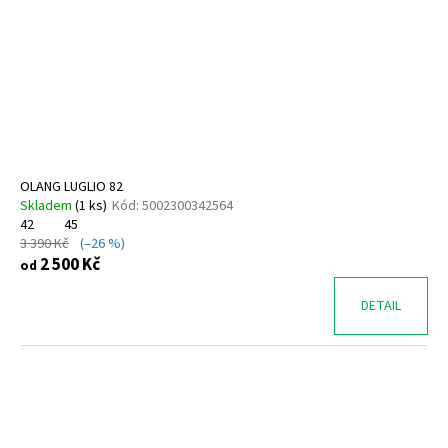
OLANG LUGLIO 82
Skladem
(
1 ks
)
Kód:
5002300342564
42
45
3 390 Kč
(–26 %)
2 500 Kč
od
DETAIL