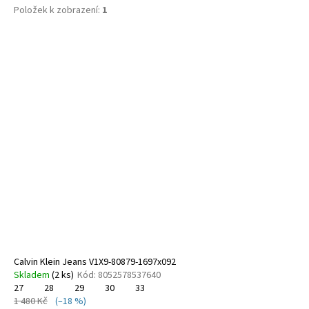
č
Položek k zobrazení:
1
u
j
V
e
ý
m
e
p
i
s
KEEN
SEACAMP
p
1032167
r
1
o
350
Kč
d
Původně:
u
1
699
k
Kč
t
ů
Calvin Klein Jeans V1X9-80879-1697x092
Skladem
(
2 ks
)
Kód:
8052578537640
27
28
29
30
33
1 480 Kč
(–18 %)