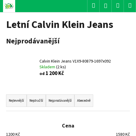
K
Přejít
Hledat
Nákup
M
Přihlášení
na
o
obsah
Zpět
Zpět
košík
š
Letní Calvin Klein Jeans
í
C
k
Nejprodávanější
o
p
o
Calvin Klein Jeans V1X9-80879-1697x092
t
Skladem
(
2 ks
)
ř
1 200 Kč
od
e
b
Ř
u
a
Nejlevnější
Nejdražší
Nejprodávanější
Abecedně
j
z
e
e
t
n
Cena
e
í
n
1200
Kč
1580
Kč