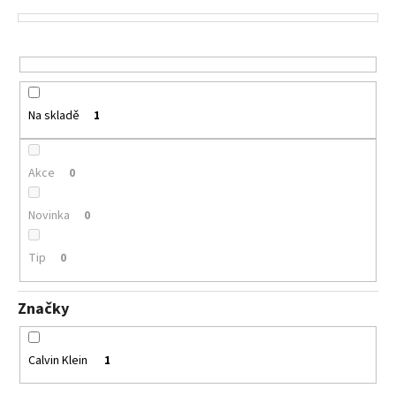
p
a
r
j
o
í
d
t
u
?
Na skladě
1
k
t
ů
Akce
0
HLEDAT
Novinka
0
Tip
0
D
o
Značky
p
o
r
Calvin Klein
1
u