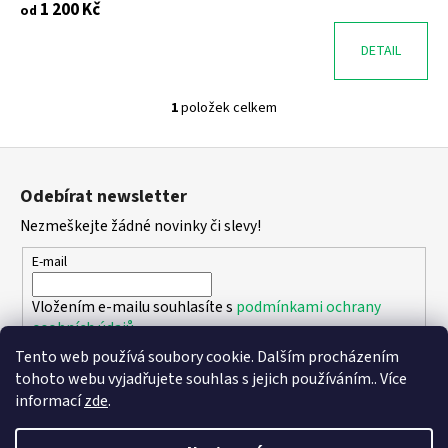
1 200 Kč
od
DETAIL
1
položek celkem
O
v
Z
l
á
á
Odebírat newsletter
d
p
a
Nezmeškejte žádné novinky či slevy!
a
c
t
E-mail
í
í
p
Vložením e-mailu souhlasíte s
podmínkami ochrany
r
osobních údajů
v
k
Tento web používá soubory cookie. Dalším procházením
PŘIHLÁSIT SE
y
tohoto webu vyjadřujete souhlas s jejich používáním.. Více
v
informací
zde
.
ý
p