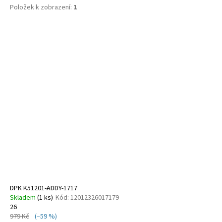
č
Položek k zobrazení:
1
u
j
V
e
ý
m
e
p
i
s
CICIBAN
ELIOT
p
496
r
800
o
Kč
d
u
k
t
ů
DPK K51201-ADDY-1717
Skladem
(
1 ks
)
Kód:
12012326017179
26
979 Kč
(–59 %)