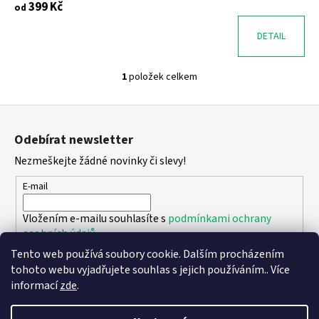
399 Kč
od
DETAIL
1
položek celkem
O
v
Z
l
á
á
Odebírat newsletter
d
p
a
Nezmeškejte žádné novinky či slevy!
a
c
t
E-mail
í
í
p
Vložením e-mailu souhlasíte s
podmínkami ochrany
r
osobních údajů
v
k
Tento web používá soubory cookie. Dalším procházením
PŘIHLÁSIT SE
y
tohoto webu vyjadřujete souhlas s jejich používáním.. Více
v
informací
zde
.
ý
p