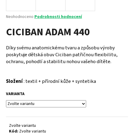
a
j
Průměrné
Neohodnoceno
Podrobnosti hodnocení
í
hodnocení
CICIBAN ADAM 440
produktu
t
je
?
0,0
z
Díky svému anatomickému tvaru a způsobu výroby
5
poskytuje dětská obuv Ciciban patřičnou flexibilitu,
hvězdiček.
ochranu, pohodlí a stabilitu nohou vašeho dítěte.
HLEDAT
Složení
: textil + přírodní kůže + syntetika
VARIANTA
D
o
p
o
r
Zvolte variantu
u
Kód:
Zvolte variantu