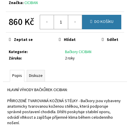
č
Značka:
CICIBAN
u
j
860 Kč
e
DO KOŠÍKU
m
Měrná
e
cena:
Zeptat se
Hlídat
Sdílet
CICIBAN
Kategorie
:
Bačkory CICIBAN
FRIDA
Záruka
:
2 roky
433
800
Kč
Popis
Diskuze
HLAVNÍ VÝHODY BAČKŮREK CICIBAN:
PŘIROZENĚ TVAROVANÁ KOŽENÁ STÉLKY - Bačkory jsou vybaveny
anatomicky tvarovanou koženou stélkou, která podporuje
správné postavení chodidla. Dítěti poskytuje stabilní oporu,
odvádí vlhkost a zajišťuje příjemné klima během celodenního
nošení.