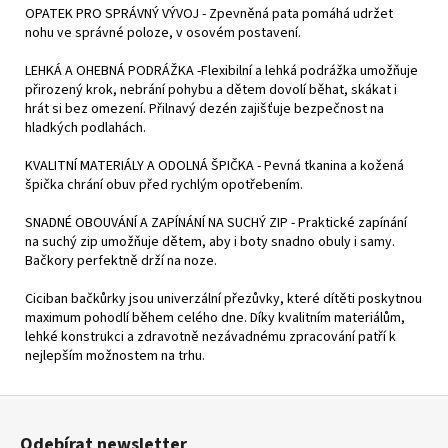
OPATEK PRO SPRÁVNÝ VÝVOJ - Zpevněná pata pomáhá udržet
nohu ve správné poloze, v osovém postavení.
LEHKÁ A OHEBNÁ PODRÁŽKA -Flexibilní a lehká podrážka umožňuje
přirozený krok, nebrání pohybu a dětem dovolí běhat, skákat i
hrát si bez omezení. Přilnavý dezén zajišťuje bezpečnost na
hladkých podlahách.
KVALITNÍ MATERIÁLY A ODOLNÁ ŠPIČKA - Pevná tkanina a kožená
špička chrání obuv před rychlým opotřebením.
SNADNÉ OBOUVÁNÍ A ZAPÍNÁNÍ NA SUCHÝ ZIP - Praktické zapínání
na suchý zip umožňuje dětem, aby i boty snadno obuly i samy.
Bačkory perfektně drží na noze.
Ciciban bačkůrky jsou univerzální přezůvky, které dítěti poskytnou
maximum pohodlí během celého dne. Díky kvalitním materiálům,
lehké konstrukci a zdravotně nezávadnému zpracování patří k
nejlepším možnostem na trhu.
Z
á
Odebírat newsletter