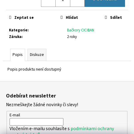
č
u
j
Zeptat se
Hlídat
Sdílet
e
m
Kategorie
:
Bačkory CICIBAN
e
Záruka
:
2 roky
FISCHER
Popis
Diskuze
662311
670
Kč
Popis produktu není dostupný
Z
á
Odebírat newsletter
p
Nezmeškejte žádné novinky či slevy!
a
t
E-mail
í
Vložením e-mailu souhlasíte s
podmínkami ochrany