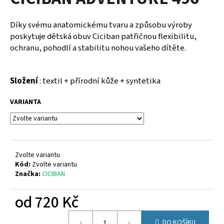
je
a
0,0
z
j
Díky svému anatomickému tvaru a způsobu výroby
5
í
poskytuje dětská obuv Ciciban patřičnou flexibilitu,
hvězdiček.
ochranu, pohodlí a stabilitu nohou vašeho dítěte.
t
?
Složení
: textil + přírodní kůže + syntetika
VARIANTA
HLEDAT
Zvolte variantu
D
Kód:
Zvolte variantu
o
Značka:
CICIBAN
p
o
od
720 Kč
r
u
Měrná
DO KOŠÍKU
cena: