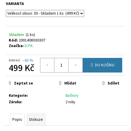
č
VARIANTA
u
j
e
m
e
Skladem
(
1 ks
)
Kód:
2001408030307
Značka:
D.P.K.
GEOX
J55LQD
05422
890 Kč
–43 %
499 Kč
C0899
DO KOŠÍKU
1
Měrná
650
cena:
Kč
Zeptat se
Hlídat
Sdílet
Kategorie
:
Bačkory
Záruka
:
2 roky
Popis
Diskuze