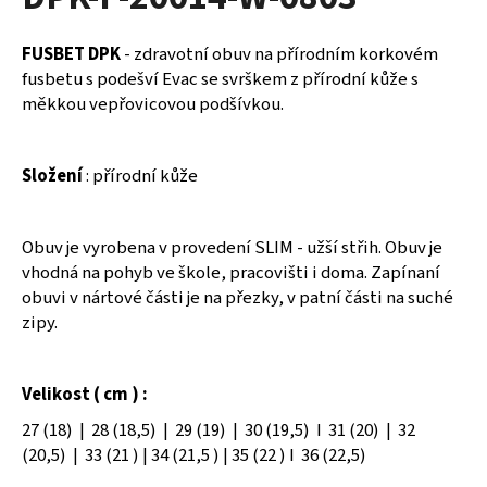
je
a
0,0
z
j
FUSBET DPK
- zdravotní obuv na přírodním korkovém
5
í
fusbetu s podešví Evac se svrškem z přírodní kůže s
hvězdiček.
měkkou vepřovicovou podšívkou.
t
?
Složení
: přírodní kůže
Obuv je vyrobena v provedení SLIM - užší střih. Obuv je
HLEDAT
vhodná na pohyb ve škole, pracovišti i doma. Zapínaní
obuvi v nártové části je na přezky, v patní části na suché
zipy.
D
o
p
Velikost ( cm ) :
o
27 (18) | 28 (18,5) | 29 (19) | 30 (19,5) I 31 (20) | 32
r
(20,5) | 33 (21 ) | 34 (21,5 ) | 35 (22 ) I 36 (22,5)
u