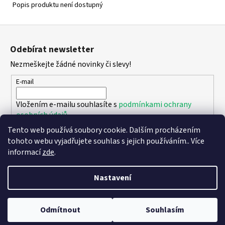
Popis produktu není dostupný
Z
á
Odebírat newsletter
p
Nezmeškejte žádné novinky či slevy!
a
t
E-mail
í
Vložením e-mailu souhlasíte s
podmínkami ochrany
osobních údajů
Tento web používá soubory cookie. Dalším procházením
PŘIHLÁSIT SE
tohoto webu vyjadřujete souhlas s jejich používáním.. Více
informací
zde
.
Nastavení
Vytvořil Shoptet
Copyright 2026
DPK - botičky
. Všechna práva vyhrazena.
Upravit
Odmítnout
Souhlasím
nastavení cookies