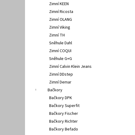
Zimní KEEN
Zimní Ricosta
Zimní OLANG
Zimní Viking
Zimní TH
Sněhule Dahl
Zimní COQUI
Sněhule G+G
Zimní Calvin Klein Jeans
Zimní DDstep
Zimní Demar
Bačkory
Bačkory DPK
Bačkory Superfit
Bačkory Fischer
Bačkory Richter
Bačkory Befado