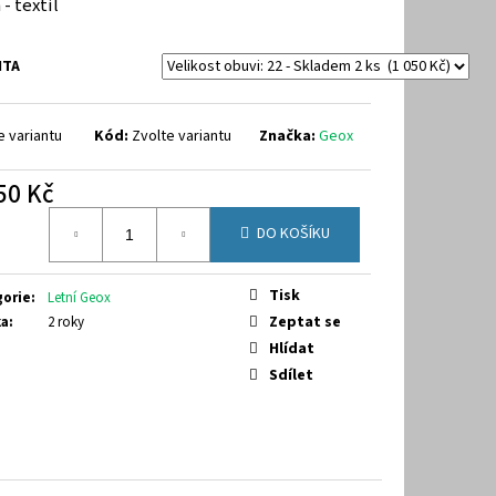
 - textil
40
NTA
e variantu
Kód:
Zvolte variantu
Značka:
Geox
50 Kč
á
DO KOŠÍKU
Tisk
gorie
:
Letní Geox
Zeptat se
ka
:
2 roky
Hlídat
Sdílet