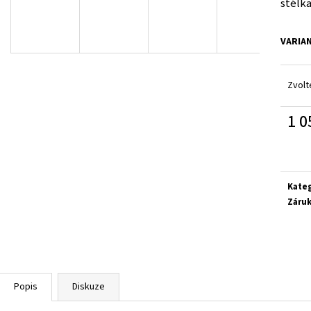
stélka
SUPERFIT 1-000279-0010
CICIBAN RAPTOR 4
710 Kč
830 Kč
VARIA
Zvolt
1 0
Měrn
cena:
Kate
Záru
Popis
Diskuze