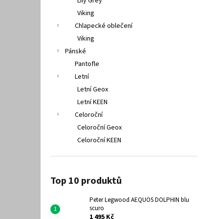
Lily Grey
Viking
Chlapecké oblečení
Viking
Pánské
Pantofle
Letní
Letní Geox
Letní KEEN
Celoroční
Celoroční Geox
Celoroční KEEN
Top 10 produktů
Peter Legwood AEQUOS DOLPHIN blu
scuro
1 495 Kč