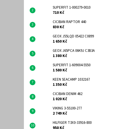
SUPERFIT 1-000279-0010
710 Kč
CICIBAN RAPTOR 440
830 Kč
GEOX J55LQD 05422 C0899
1 650 Kč
GEOX J65PCA 06K9J C3B3A
1 380 Kč
SUPERFIT 1-609004-5550
1 580 Kč
KEEN SEACAMP 1032167
1 350 Kč
CICIBAN DENIM 462
1 020 Kč
VIKING 3-55100-277
2 749 Kč
HILFIGER T3X0-33916-800
950 Kč