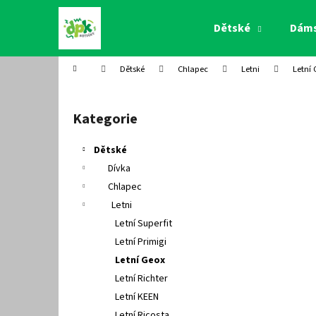
K
Přejít
na
o
Dětské
Dám
obsah
Zpět
Zpět
š
do
do
í
Domů
Dětské
Chlapec
Letni
Letní
k
obchodu
obchodu
P
o
Kategorie
Přeskočit
s
kategorie
t
Dětské
r
Dívka
a
Chlapec
n
Letni
n
Letní Superfit
í
Letní Primigi
p
Letní Geox
a
Letní Richter
n
Letní KEEN
e
Letní Ricosta