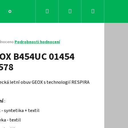
Hledat
Přihlášení
Nákupní
Obchodní podmínky
Kontakty
košík
né
dnoceno
Podrobnosti hodnocení
ení
OX B454UC 01454
tu
578
ček.
ecká letní obuv GEOX s technologií RESPIRA
ní
:
 - syntetika + textil
Následující
ka - textil