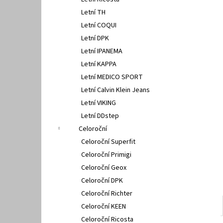
PETER LEGWOOD AEQUOS DOLPHIN BLU
l
SCURO
Letní TH
1 495 Kč
Letní COQUI
Letní DPK
Letní IPANEMA
Letní KAPPA
Letní MEDICO SPORT
Letní Calvin Klein Jeans
Letní VIKING
Letní DDstep
Celoroční
Celoroční Superfit
Celoroční Primigi
Celoroční Geox
Celoroční DPK
Celoroční Richter
Celoroční KEEN
Celoroční Ricosta