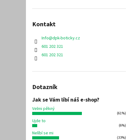
Kontakt
Info
@
dpk-boticky.cz
601 202 321
601 202 321
Dotazník
Jak se Vám líbí náš e-shop?
Velmi pěkný
(61%)
Ujde to
(6%)
Nelíbí se mi
(33%)