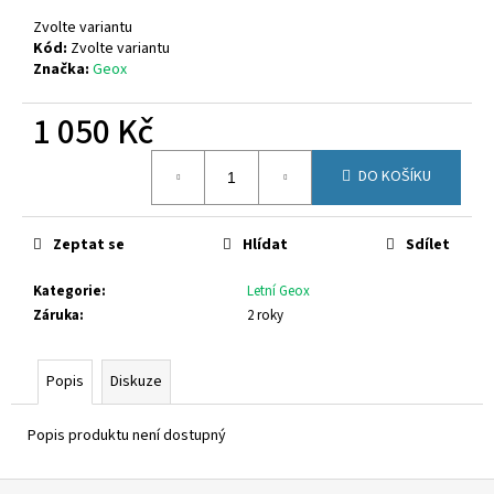
č
u
Zvolte variantu
j
Kód:
Zvolte variantu
Značka:
Geox
e
m
1 050 Kč
e
Měrná
DO KOŠÍKU
cena:
VIKING
3-
55100-
277
Zeptat se
Hlídat
Sdílet
2
Kategorie
:
Letní Geox
749
Kč
Záruka
:
2 roky
Popis
Diskuze
Popis produktu není dostupný
Z