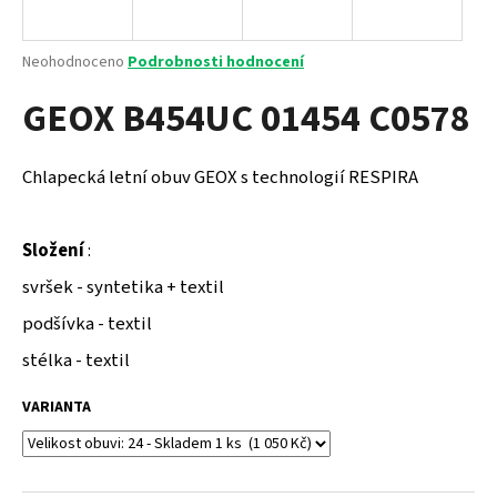
a
j
Průměrné
Neohodnoceno
Podrobnosti hodnocení
í
hodnocení
GEOX B454UC 01454 C0578
produktu
t
je
?
0,0
z
Chlapecká letní obuv GEOX s technologií RESPIRA
5
hvězdiček.
Složení
:
HLEDAT
svršek - syntetika + textil
podšívka - textil
D
stélka - textil
o
p
VARIANTA
o
r
u