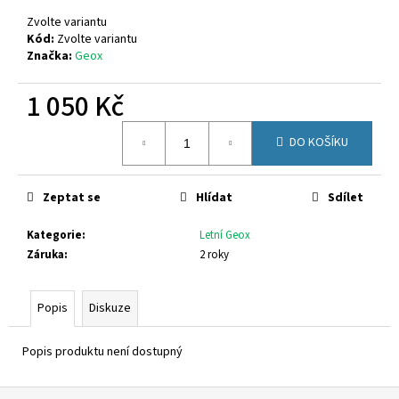
č
u
Zvolte variantu
j
Kód:
Zvolte variantu
Značka:
Geox
e
m
1 050 Kč
e
Měrná
DO KOŠÍKU
cena:
CICIBAN
RAPTOR
440
Zeptat se
Hlídat
Sdílet
830
Kč
Kategorie
:
Letní Geox
Záruka
:
2 roky
Popis
Diskuze
Popis produktu není dostupný
Z