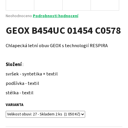
a
j
Průměrné
Neohodnoceno
Podrobnosti hodnocení
í
hodnocení
GEOX B454UC 01454 C0578
produktu
t
je
?
0,0
z
Chlapecká letní obuv GEOX s technologií RESPIRA
5
hvězdiček.
Složení
:
HLEDAT
svršek - syntetika + textil
podšívka - textil
D
stélka - textil
o
p
VARIANTA
o
r
u