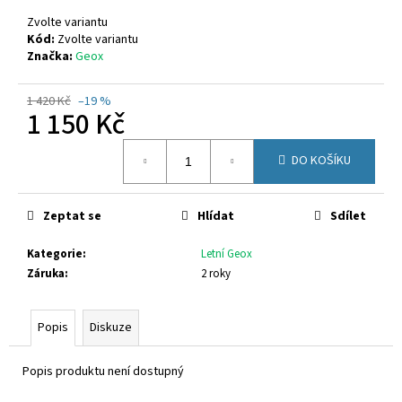
č
u
Zvolte variantu
j
Kód:
Zvolte variantu
Značka:
Geox
e
m
e
1 420 Kč
–19 %
1 150 Kč
Měrná
CICIBAN
DO KOŠÍKU
cena:
RAPTOR
440
830
Zeptat se
Hlídat
Sdílet
Kč
Kategorie
:
Letní Geox
Záruka
:
2 roky
Popis
Diskuze
Popis produktu není dostupný