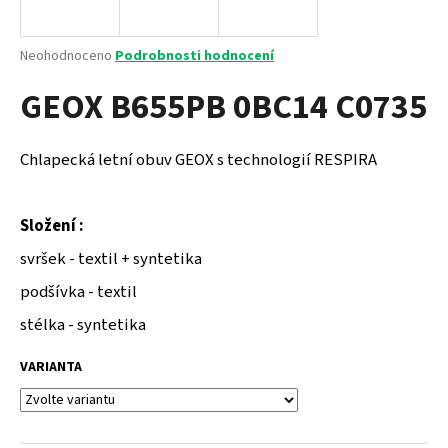
a
j
Průměrné
Neohodnoceno
Podrobnosti hodnocení
í
hodnocení
GEOX B655PB 0BC14 C0735
produktu
t
je
?
0,0
z
Chlapecká letní obuv GEOX s technologií RESPIRA
5
hvězdiček.
Složení :
HLEDAT
svršek - textil + syntetika
podšívka - textil
D
stélka - syntetika
o
p
VARIANTA
o
r
u