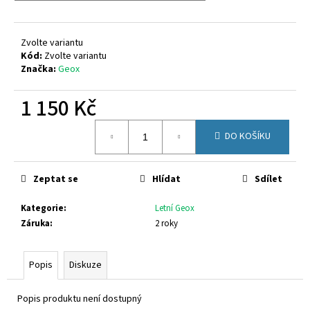
č
u
j
Zvolte variantu
e
Kód:
Zvolte variantu
m
Značka:
Geox
e
1 150 Kč
CICIBAN
Měrná
ADAM
DO KOŠÍKU
cena:
440
860
Kč
Zeptat se
Hlídat
Sdílet
Kategorie
:
Letní Geox
Záruka
:
2 roky
Popis
Diskuze
Popis produktu není dostupný