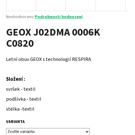
a
j
Průměrné
Neohodnoceno
Podrobnosti hodnocení
í
hodnocení
GEOX J02DMA 0006K
produktu
t
je
?
C0820
0,0
z
5
hvězdiček.
Letní obuv GEOX s technologií RESPIRA
HLEDAT
Složení :
svršek - textil
D
podšívka - textil
o
p
stélka -textil
o
r
VARIANTA
u