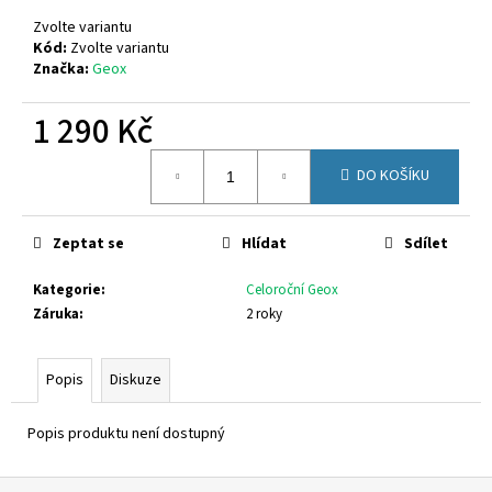
č
u
Zvolte variantu
j
Kód:
Zvolte variantu
Značka:
Geox
e
m
1 290 Kč
e
Měrná
DO KOŠÍKU
cena:
GEOX
B454TD
01454
C3BE8
Zeptat se
Hlídat
Sdílet
1
Kategorie
:
Celoroční Geox
050
Kč
Záruka
:
2 roky
Popis
Diskuze
Popis produktu není dostupný
Z