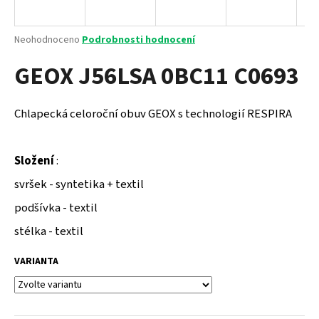
a
j
Průměrné
Neohodnoceno
Podrobnosti hodnocení
í
hodnocení
GEOX J56LSA 0BC11 C0693
produktu
t
je
?
0,0
z
Chlapecká celoroční obuv GEOX s technologií RESPIRA
5
hvězdiček.
Složení
:
HLEDAT
svršek - syntetika + textil
podšívka - textil
D
stélka - textil
o
p
VARIANTA
o
r
u