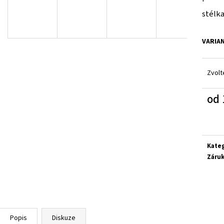
GEOX J55LQD 05422 C0899
CICIBAN SIENA 496
stélka
1 650 Kč
850 Kč
VARIA
Zvolt
od
Měrn
cena:
Kate
Záru
Popis
Diskuze