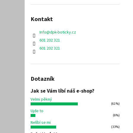
Kontakt
Info
@
dpk-boticky.cz
601 202 321
601 202 321
Dotazník
Jak se Vám líbí náš e-shop?
Velmi pěkný
(61%)
Ujde to
(6%)
Nelíbí se mi
(33%)