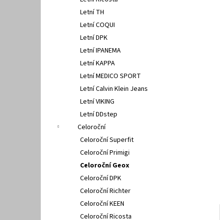
PETER LEGWOOD AEQUOS DOLPHIN NERO
l
Letní TH
1 495 Kč
Letní COQUI
Letní DPK
Letní IPANEMA
Letní KAPPA
Letní MEDICO SPORT
Letní Calvin Klein Jeans
Letní VIKING
Letní DDstep
Celoroční
Celoroční Superfit
Celoroční Primigi
Celoroční Geox
Celoroční DPK
Celoroční Richter
Celoroční KEEN
Celoroční Ricosta