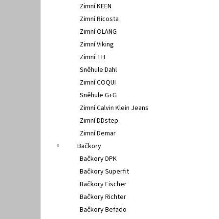
Zimní KEEN
Zimní Ricosta
Zimní OLANG
Zimní Viking
Zimní TH
Sněhule Dahl
Zimní COQUI
Sněhule G+G
Zimní Calvin Klein Jeans
Zimní DDstep
Zimní Demar
Bačkory
Bačkory DPK
Bačkory Superfit
Bačkory Fischer
Bačkory Richter
Bačkory Befado