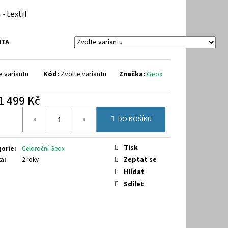
 - textil
NTA
e variantu
Kód:
Zvolte variantu
Značka:
Geox
1 499 Kč
á
DO KOŠÍKU
Tisk
gorie
:
Celoroční Geox
Zeptat se
ka
:
2 roky
Hlídat
Sdílet