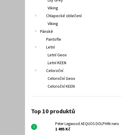
Lily Grey
Viking
Chlapecké oblečení
Viking
Pánské
Pantofle
Letní
Letní Geox
Letní KEEN
Celoroční
Celoroční Geox
Celoroční KEEN
Top 10 produktů
Peter Legwood AEQUOS DOLPHIN nero
1 495 Kč