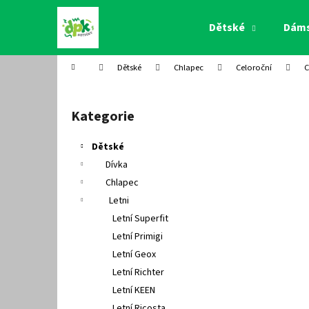
K
Přejít
na
o
Dětské
Dám
obsah
Zpět
Zpět
š
do
do
í
Domů
Dětské
Chlapec
Celoroční
C
k
obchodu
obchodu
P
o
Kategorie
Přeskočit
s
kategorie
t
Dětské
r
Dívka
a
Chlapec
n
Letni
n
Letní Superfit
í
Letní Primigi
p
Letní Geox
a
Letní Richter
n
Letní KEEN
e
Letní Ricosta