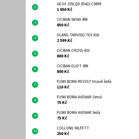
GEOX J55LQD 05422 C0899
1 650 Kč
CICIBAN SIENA 496
850 Kč
OLANG TARVISIO.TEX 816
2 599 Kč
CICIBAN CROSS 433
800 Kč
CICIBAN ELIOT 496
800 Kč
FUSKI BOMA REVOLT tmavě šedá
110 Kč
FUSKI BOMA AVENAR černá
75 Kč
FUSKI BOMA AVENAR šeda
75 Kč
COLLONIL NILFETT
250 Kč