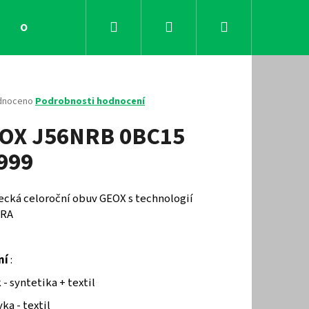
Hledat
Přihlášení
Nákupní
Obchodní podmínky
Kontakty
košík
né
dnoceno
Podrobnosti hodnocení
ení
OX J56NRB 0BC15
tu
999
ček.
ecká celoroční obuv GEOX s technologií
IRA
ní
:
Následující
 - syntetika + textil
ka - textil