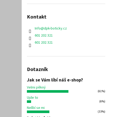
Kontakt
Info
@
dpk-boticky.cz
601 202 321
601 202 321
Dotazník
Jak se Vám líbí náš e-shop?
Velmi pěkný
(61%)
Ujde to
(6%)
Nelíbí se mi
(33%)