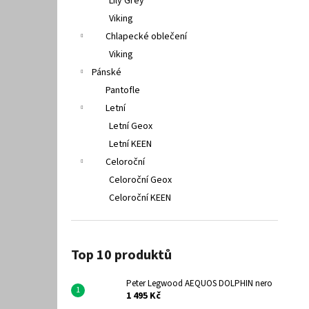
Lily Grey
Viking
Chlapecké oblečení
Viking
Pánské
Pantofle
Letní
Letní Geox
Letní KEEN
Celoroční
Celoroční Geox
Celoroční KEEN
Top 10 produktů
Peter Legwood AEQUOS DOLPHIN nero
1 495 Kč