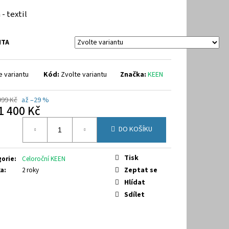
 - textil
NTA
e variantu
Kód:
Zvolte variantu
Značka:
KEEN
999 Kč
až –29 %
1 400 Kč
á
DO KOŠÍKU
Tisk
gorie
:
Celoroční KEEN
Zeptat se
ka
:
2 roky
Hlídat
Sdílet