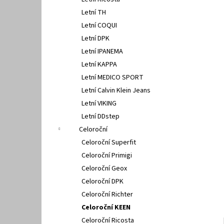
PETER LEGWOOD AEQUOS DOLPHIN NERO
l
Letní TH
1 495 Kč
Letní COQUI
Letní DPK
Letní IPANEMA
Letní KAPPA
Letní MEDICO SPORT
Letní Calvin Klein Jeans
Letní VIKING
Letní DDstep
Celoroční
Celoroční Superfit
Celoroční Primigi
Celoroční Geox
Celoroční DPK
Celoroční Richter
Celoroční KEEN
Celoroční Ricosta