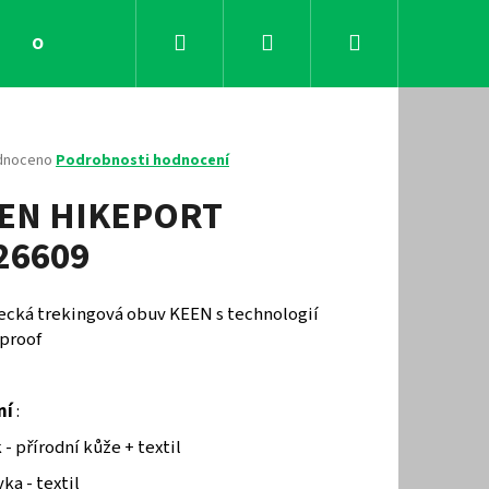
Hledat
Přihlášení
Nákupní
Obchodní podmínky
Kontakty
košík
né
dnoceno
Podrobnosti hodnocení
ení
EN HIKEPORT
tu
26609
ček.
ecká trekingová obuv KEEN s technologií
proof
ní
:
Následující
 - přírodní kůže + textil
ka - textil