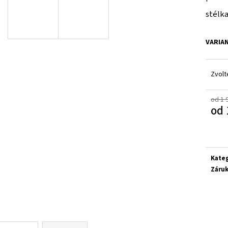
GEOX J55LQD 05422 C0899
CICIBAN SIENA 496
stélka
1 650 Kč
850 Kč
VARIA
Zvolt
od 1 
od
Měrn
cena:
Kate
Záru