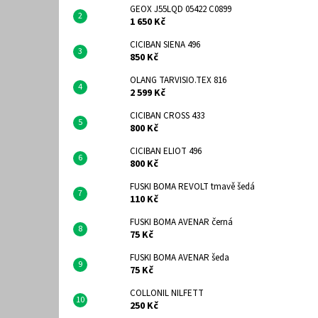
GEOX J55LQD 05422 C0899
1 650 Kč
CICIBAN SIENA 496
850 Kč
OLANG TARVISIO.TEX 816
2 599 Kč
CICIBAN CROSS 433
800 Kč
CICIBAN ELIOT 496
800 Kč
FUSKI BOMA REVOLT tmavě šedá
110 Kč
FUSKI BOMA AVENAR černá
75 Kč
FUSKI BOMA AVENAR šeda
75 Kč
COLLONIL NILFETT
250 Kč