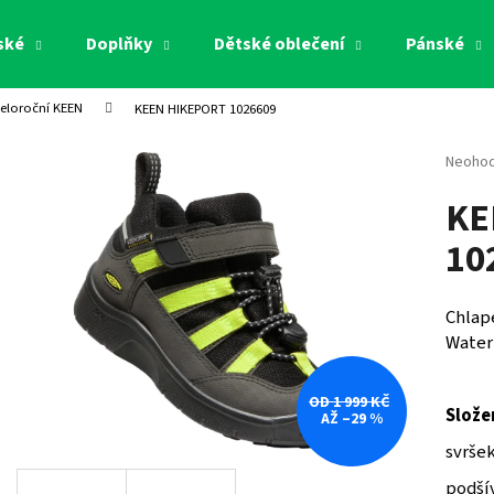
ské
Doplňky
Dětské oblečení
Pánské
eloroční KEEN
KEEN HIKEPORT 1026609
Co potřebujete najít?
Průměr
Neoho
hodnoc
KE
produk
HLEDAT
je
10
0,0
z
5
Doporučujeme
hvězdi
Chlap
Water
OD 1 999 KČ
Slože
AŽ –29 %
svršek
podšív