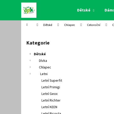
K
Přejít
na
o
Dětské
Dám
obsah
Zpět
Zpět
š
do
do
í
Domů
Dětské
Chlapec
Celoroční
C
k
obchodu
obchodu
P
o
Kategorie
Přeskočit
s
kategorie
t
Dětské
r
Dívka
a
Chlapec
n
Letni
n
Letní Superfit
í
Letní Primigi
p
Letní Geox
a
Letní Richter
n
Letní KEEN
e
Letní Ricosta