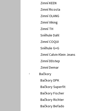
Zimní KEEN
Zimní Ricosta
Zimní OLANG
Zimní Viking
Zimní TH
Sněhule Dahl
Zimní COQUI
Sněhule G+G
Zimní Calvin Klein Jeans
Zimní DDstep
Zimní Demar
Bačkory
Bačkory DPK
Bačkory Superfit
Bačkory Fischer
Bačkory Richter
Bačkory Befado