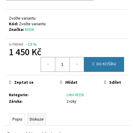
č
u
j
Zvolte variantu
e
Kód:
Zvolte variantu
m
Značka:
KEEN
e
1 799 Kč
–19 %
1 450 Kč
CICIBAN
ELIOT
Měrná
496
DO KOŠÍKU
cena:
800
Kč
Zeptat se
Hlídat
Sdílet
Kategorie
:
Letní KEEN
Záruka
:
2 roky
Popis
Diskuze