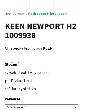
a
j
Průměrné
Neohodnoceno
Podrobnosti hodnocení
í
hodnocení
KEEN NEWPORT H2
produktu
t
je
?
1009938
0,0
z
5
hvězdiček.
Chlapecká letní obuv KEEN
HLEDAT
Složení
:
svršek - textil + syntetika
D
podšívka - textil
o
p
stélka - syntetika
o
r
VARIANTA
u