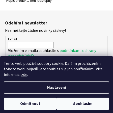
Popis produktu není dostupný
Z
á
Odebírat newsletter
p
Nezmeškejte žádné novinky či slevy!
a
t
E-mail
í
Vložením e-mailu souhlasíte s
podmínkami ochrany
osobních údajů
Tento web používá soubory cookie. Dalším procházením
PŘIHLÁSIT SE
tohoto webu vyjadřujete souhlas s jejich používáním.. Více
informací
zde
.
Nastavení
Vytvořil Shoptet
Copyright 2026
DPK - botičky
. Všechna práva vyhrazena.
Upravit
Odmítnout
Souhlasím
nastavení cookies