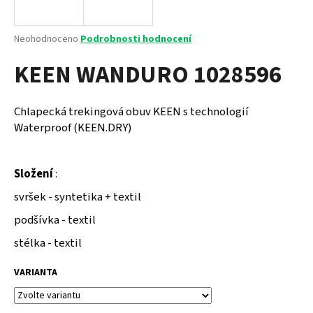
a
j
Průměrné
Neohodnoceno
Podrobnosti hodnocení
í
hodnocení
KEEN WANDURO 1028596
produktu
t
je
?
0,0
z
Chlapecká trekingová obuv KEEN s technologií
5
Waterproof (KEEN.DRY)
hvězdiček.
HLEDAT
Složení
:
svršek - syntetika + textil
podšívka - textil
D
o
stélka - textil
p
o
VARIANTA
r
u