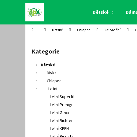
K
Přejít
na
o
Dětské
Dám
obsah
Zpět
Zpět
š
do
do
í
Domů
Dětské
Chlapec
Celoroční
C
k
obchodu
obchodu
P
o
Kategorie
Přeskočit
s
kategorie
t
Dětské
r
Dívka
a
Chlapec
n
Letni
n
Letní Superfit
í
Letní Primigi
p
Letní Geox
a
Letní Richter
n
Letní KEEN
e
Letní Ricosta