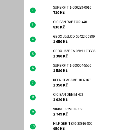
SUPERFIT 1-000279-0010
710 Kč
CICIBAN RAPTOR 440
830 Kč
GEOX J55LQD 05422 C0899
1 650 Kč
GEOX J65PCA 06K9J C3B3A
1 380 Kč
SUPERFIT 1-609004-5550
1 580 Kč
KEEN SEACAMP 1032167
1 350 Kč
CICIBAN DENIM 462
1 020 Kč
VIKING 3-55100-277
2 749 Kč
HILFIGER T3X0-33916-800
950 Kč