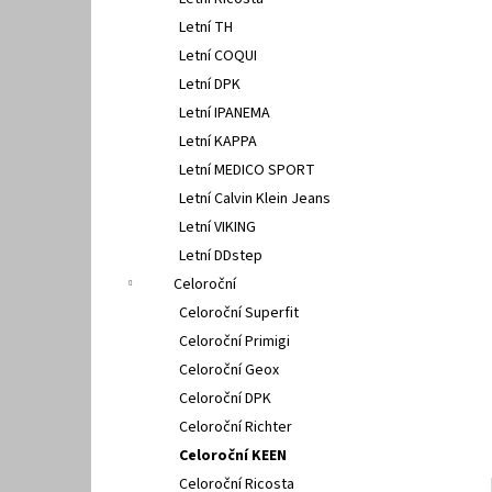
PETER LEGWOOD AEQUOS DOLPHIN BLU
l
SCURO
Letní TH
1 495 Kč
Letní COQUI
Letní DPK
Letní IPANEMA
Letní KAPPA
Letní MEDICO SPORT
Letní Calvin Klein Jeans
Letní VIKING
Letní DDstep
Celoroční
Celoroční Superfit
Celoroční Primigi
Celoroční Geox
Celoroční DPK
Celoroční Richter
Celoroční KEEN
Celoroční Ricosta