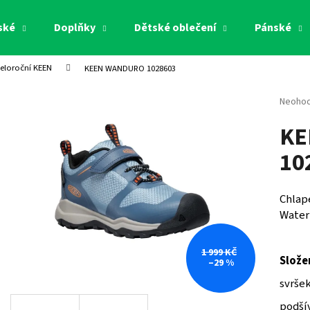
ské
Doplňky
Dětské oblečení
Pánské
eloroční KEEN
KEEN WANDURO 1028603
Co potřebujete najít?
Průměr
Neoho
hodnoc
KE
produk
HLEDAT
je
10
0,0
z
5
Doporučujeme
hvězdi
Chlap
Water
1 999 KČ
Slože
–29 %
svršek
podšív