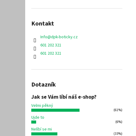
Kontakt
Info
@
dpk-boticky.cz
601 202 321
601 202 321
Dotazník
Jak se Vám líbí náš e-shop?
Velmi pěkný
(61%)
Ujde to
(6%)
Nelíbí se mi
(33%)