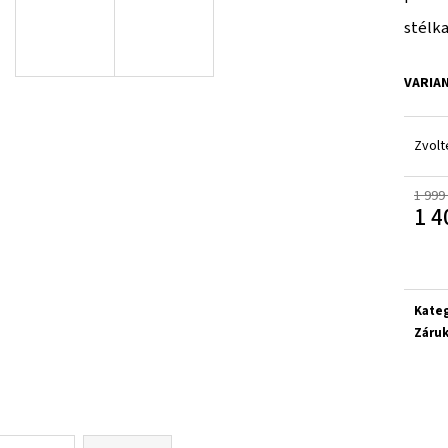
SUPERFIT 1-000279-0010
CICIBAN RAPTOR 4
stélka
710 Kč
830 Kč
VARIA
Zvolt
1 999
1 4
Měrn
cena:
Kate
Záru