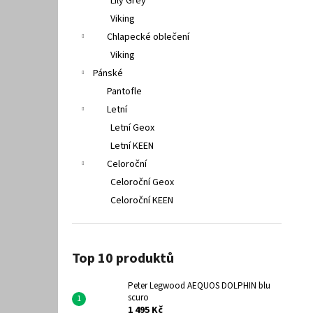
Lily Grey
Viking
Chlapecké oblečení
Viking
Pánské
Pantofle
Letní
Letní Geox
Letní KEEN
Celoroční
Celoroční Geox
Celoroční KEEN
Top 10 produktů
Peter Legwood AEQUOS DOLPHIN blu
scuro
1 495 Kč