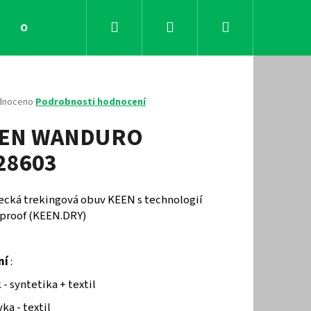
Hledat
Přihlášení
Nákupní
Obchodní podmínky
Kontakty
košík
né
dnoceno
Podrobnosti hodnocení
ení
EN WANDURO
tu
28603
ček.
ecká trekingová obuv KEEN s technologií
proof (KEEN.DRY)
ní
:
Následující
 - syntetika + textil
ka - textil