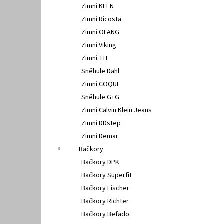
Zimní KEEN
Zimní Ricosta
Zimní OLANG
Zimní Viking
Zimní TH
Sněhule Dahl
Zimní COQUI
Sněhule G+G
Zimní Calvin Klein Jeans
Zimní DDstep
Zimní Demar
Bačkory
Bačkory DPK
Bačkory Superfit
Bačkory Fischer
Bačkory Richter
Bačkory Befado