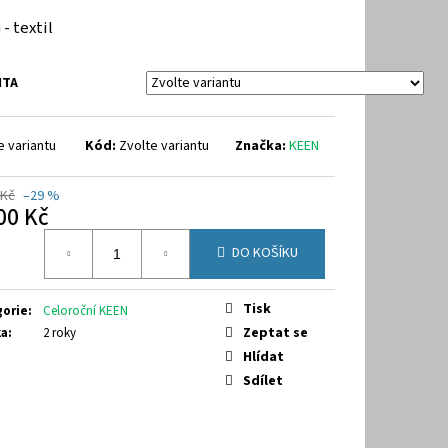
40
 - textil
NTA
e variantu
Kód:
Zvolte variantu
Značka:
KEEN
 Kč
–29 %
00 Kč
á
DO KOŠÍKU
Tisk
gorie
:
Celoroční KEEN
Zeptat se
ka
:
2 roky
Hlídat
Sdílet