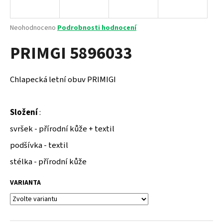
a
j
Průměrné
Neohodnoceno
Podrobnosti hodnocení
í
hodnocení
PRIMGI 5896033
produktu
t
je
?
0,0
z
Chlapecká letní obuv PRIMIGI
5
hvězdiček.
Složení
:
HLEDAT
svršek - přírodní kůže + textil
podšívka - textil
D
stélka - přírodní kůže
o
p
VARIANTA
o
r
u