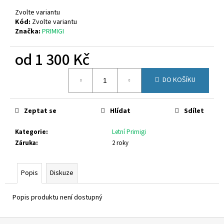
č
u
Zvolte variantu
j
Kód:
Zvolte variantu
Značka:
PRIMIGI
e
m
od
1 300 Kč
e
Měrná
DO KOŠÍKU
cena:
SUPERFIT
1-
000279-
0010
Zeptat se
Hlídat
Sdílet
710
Kategorie
:
Letní Primigi
Kč
Záruka
:
2 roky
Popis
Diskuze
Popis produktu není dostupný
Z