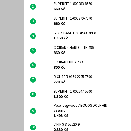
SUPERFIT 1-800283-8570
660 Kč
SUPERFIT 1-000279-7070
660 Kč
GEOX B454TD 01454 C3BE8
1 050 Kč
CICIBAN CHARLOTTE 496
860 Kč
CICIBAN FRIDA 433
800 Kč
RICHTER 9150 2295 7600
770 Kč
SUPERFIT 1-000547-5500
1 300 Kč
Peter Legwood AEQUOS DOLPHIN
azzurro
1 495 Kč
VIKING 3-55520-9
2 550 Kč