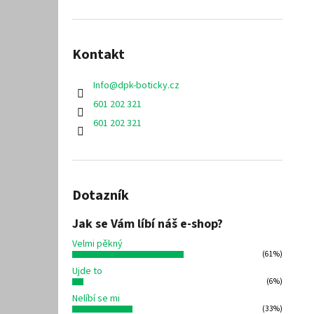
Kontakt
Info
@
dpk-boticky.cz
601 202 321
601 202 321
Dotazník
Jak se Vám líbí náš e-shop?
Velmi pěkný
(61%)
Ujde to
(6%)
Nelíbí se mi
(33%)