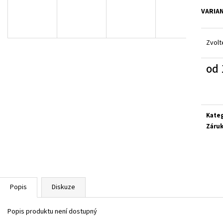
SUPERFIT 1-800283-8570
SUPERFIT 1-00027
VARIA
660 Kč
660 Kč
Zvolt
od
Měrn
cena:
Kate
Záru
Popis
Diskuze
Popis produktu není dostupný