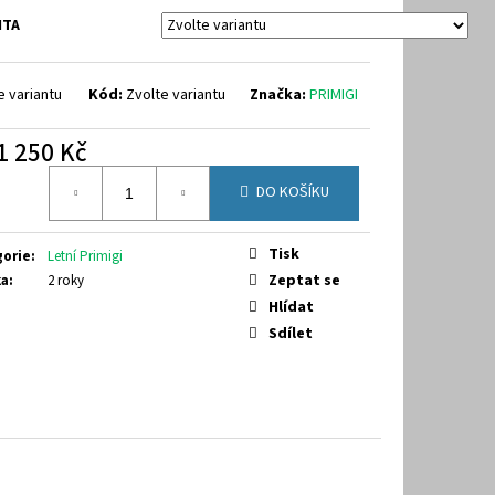
9-7070
NTA
e variantu
Kód:
Zvolte variantu
Značka:
PRIMIGI
1 250 Kč
á
DO KOŠÍKU
Tisk
gorie
:
Letní Primigi
Zeptat se
ka
:
2 roky
Hlídat
Sdílet