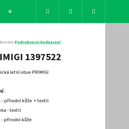
Hledat
Přihlášení
Nákupní
Obchodní podmínky
Kontakty
košík
né
dnoceno
Podrobnosti hodnocení
ení
IMIGI 1397522
tu
ecká letní obuv PRIMIGI
ček.
ní
:
 - přírodní kůže + textil
ka - textil
Následující
 - přírodní kůže