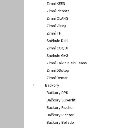
Zimní KEEN
Zimní Ricosta
Zimní OLANG
Zimní Viking
Zimní TH
Sněhule Dahl
Zimní COQUI
Sněhule G+G
Zimní Calvin Klein Jeans
Zimní DDstep
Zimní Demar
Bačkory
Bačkory DPK
Bačkory Superfit
Bačkory Fischer
Bačkory Richter
Bačkory Befado