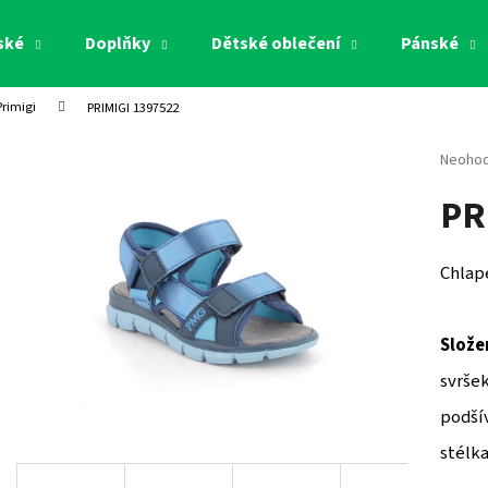
ské
Doplňky
Dětské oblečení
Pánské
Primigi
PRIMIGI 1397522
Co potřebujete najít?
Průměr
Neoho
hodnoc
PR
produk
HLEDAT
je
0,0
z
Chlap
5
Doporučujeme
hvězdi
Slože
svršek
podšív
stélka