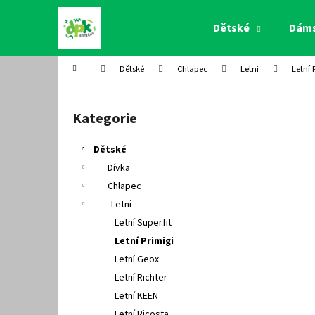
K
Přejít
na
o
Dětské
Dám
obsah
Zpět
Zpět
š
do
do
í
Domů
Dětské
Chlapec
Letni
Letní 
k
obchodu
obchodu
P
o
Kategorie
Přeskočit
s
kategorie
t
Dětské
r
Dívka
a
Chlapec
n
Letni
n
Letní Superfit
í
Letní Primigi
p
Letní Geox
a
Letní Richter
n
Letní KEEN
e
Letní Ricosta