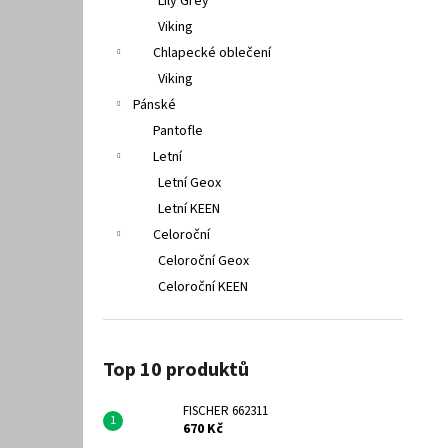
Lily Grey
Viking
Chlapecké oblečení
Viking
Pánské
Pantofle
Letní
Letní Geox
Letní KEEN
Celoroční
Celoroční Geox
Celoroční KEEN
Top 10 produktů
FISCHER 662311
670 Kč