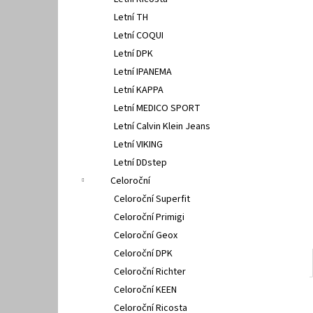
FISCHER 662311
l
Letní TH
670 Kč
Letní COQUI
Letní DPK
Letní IPANEMA
Letní KAPPA
Letní MEDICO SPORT
Letní Calvin Klein Jeans
Letní VIKING
Letní DDstep
Celoroční
Celoroční Superfit
Celoroční Primigi
Celoroční Geox
Celoroční DPK
Celoroční Richter
Celoroční KEEN
Celoroční Ricosta