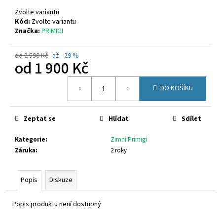
č
u
Zvolte variantu
j
Kód:
Zvolte variantu
Značka:
PRIMIGI
e
m
e
od 2 590 Kč
až –29 %
od
1 900 Kč
Měrná
KEEN
DO KOŠÍKU
cena:
SEACAMP
1028851
1
Zeptat se
Hlídat
Sdílet
350
Kč
Původně:
Kategorie
:
Zimní Primigi
1
Záruka
:
2 roky
699
Kč
Popis
Diskuze
Popis produktu není dostupný