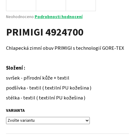
a
j
Průměrné
Neohodnoceno
Podrobnosti hodnocení
í
hodnocení
PRIMIGI 4924700
produktu
t
je
?
0,0
z
Chlapecká zimní obuv PRIMIGI s technologií GORE-TEX
5
hvězdiček.
Složení :
HLEDAT
svršek - přírodní kůže + textil
podšívka - textil ( textilní PU kožešina )
D
stélka - textil ( textilní PU kožešina )
o
p
VARIANTA
o
r
u