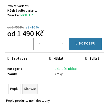
č
u
Zvolte variantu
j
Kód:
Zvolte variantu
Značka:
RICHTER
e
m
e
od 1 750 Kč
až –16 %
od
1 490 Kč
Měrná
RICHTER
DO KOŠÍKU
cena:
9150
2295
7600
Zeptat se
Hlídat
Sdílet
770
Kč
Kategorie
:
Celoroční Richter
Záruka
:
2 roky
Popis
Diskuze
Popis produktu není dostupný