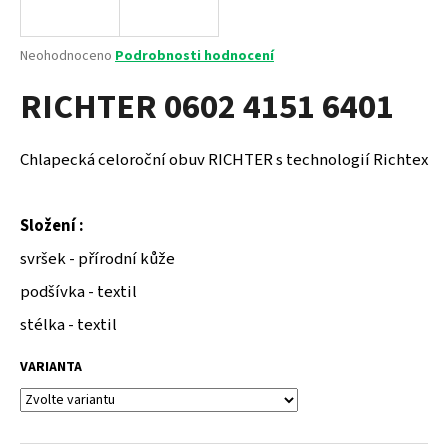
a
j
Průměrné
Neohodnoceno
Podrobnosti hodnocení
í
hodnocení
RICHTER 0602 4151 6401
produktu
t
je
?
0,0
z
Chlapecká celoroční obuv RICHTER s technologií Richtex
5
hvězdiček.
Složení :
HLEDAT
svršek - přírodní kůže
podšívka - textil
D
stélka - textil
o
p
VARIANTA
o
r
u