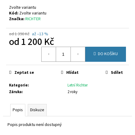
č
u
Zvolte variantu
j
Kód:
Zvolte variantu
Značka:
RICHTER
e
m
e
od 1 390 Kč
až –13 %
od
1 200 Kč
Měrná
OLANG
DO KOŠÍKU
cena:
TARVISIO.TEX
816
2
Zeptat se
Hlídat
Sdílet
599
Kč
Kategorie
:
Letní Richter
Záruka
:
2 roky
Popis
Diskuze
Popis produktu není dostupný