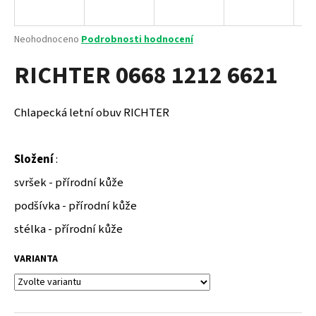
a
j
Průměrné
Neohodnoceno
Podrobnosti hodnocení
í
hodnocení
RICHTER 0668 1212 6621
produktu
t
je
?
0,0
z
Chlapecká letní obuv RICHTER
5
hvězdiček.
Složení
:
HLEDAT
svršek - přírodní kůže
podšívka - přírodní kůže
D
stélka - přírodní kůže
o
p
VARIANTA
o
r
u