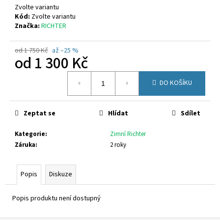
č
Zvolte variantu
u
Kód:
Zvolte variantu
j
Značka:
RICHTER
e
m
od 1 750 Kč
až –25 %
e
od
1 300 Kč
Měrná
DO KOŠÍKU
CICIBAN
cena:
ROSALITA
440
Zeptat se
Hlídat
Sdílet
880
Kč
Kategorie
:
Zimní Richter
Záruka
:
2 roky
Popis
Diskuze
Popis produktu není dostupný