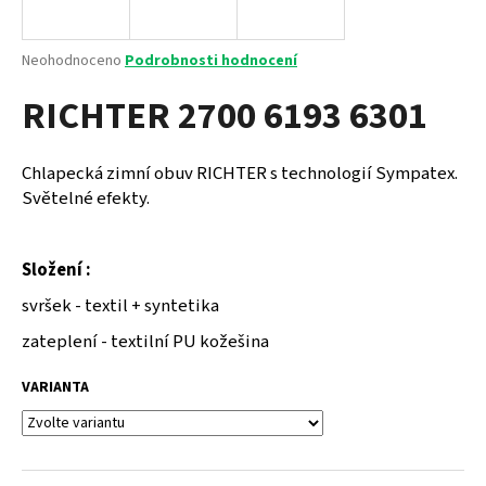
a
j
Průměrné
Neohodnoceno
Podrobnosti hodnocení
í
hodnocení
RICHTER 2700 6193 6301
produktu
t
je
?
0,0
z
Chlapecká zimní obuv RICHTER s technologií Sympatex.
5
Světelné efekty.
hvězdiček.
HLEDAT
Složení :
svršek - textil + syntetika
zateplení - textilní PU kožešina
D
o
VARIANTA
p
o
r
u