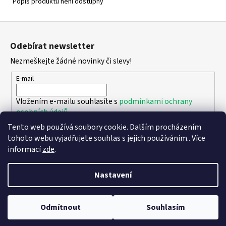
Popis produktu není dostupný
Z
á
Odebírat newsletter
p
Nezmeškejte žádné novinky či slevy!
a
t
E-mail
í
Vložením e-mailu souhlasíte s
podmínkami ochrany
osobních údajů
Tento web používá soubory cookie. Dalším procházením
PŘIHLÁSIT SE
tohoto webu vyjadřujete souhlas s jejich používáním.. Více
informací
zde
.
Nastavení
Vytvořil Shoptet
Copyright 2026
DPK - botičky
. Všechna práva vyhrazena.
Upravit
Odmítnout
Souhlasím
nastavení cookies