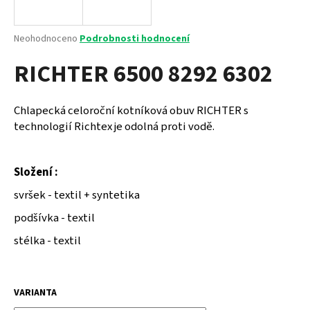
a
j
Průměrné
Neohodnoceno
Podrobnosti hodnocení
í
hodnocení
RICHTER 6500 8292 6302
produktu
t
je
?
0,0
z
Chlapecká celoroční kotníková obuv RICHTER s
5
technologií Richtex je odolná proti vodě.
hvězdiček.
HLEDAT
Složení :
svršek - textil + syntetika
podšívka - textil
D
o
stélka - textil
p
o
r
VARIANTA
u