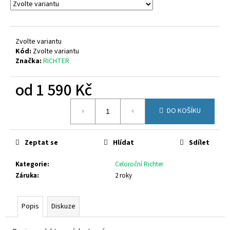
č
u
j
e
Zvolte variantu
m
Kód:
Zvolte variantu
e
Značka:
RICHTER
od
1 590 Kč
OLANG
TARVISIO.TEX
Měrná
816
DO KOŠÍKU
cena:
2
599
Kč
Zeptat se
Hlídat
Sdílet
Kategorie
:
Celoroční Richter
Záruka
:
2 roky
Popis
Diskuze