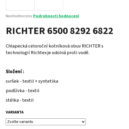
a
j
Průměrné
Neohodnoceno
Podrobnosti hodnocení
í
hodnocení
RICHTER 6500 8292 6822
produktu
t
je
?
0,0
z
Chlapecká celoroční kotníková obuv RICHTER s
5
technologií Richtex je odolná proti vodě.
hvězdiček.
HLEDAT
Složení :
svršek - textil + syntetika
podšívka - textil
D
o
stélka - textil
p
o
VARIANTA
r
u