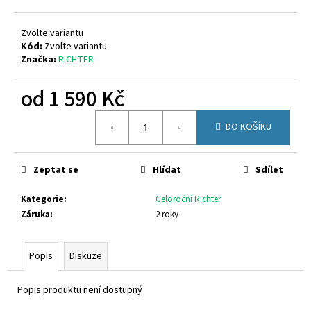
č
u
j
Zvolte variantu
e
Kód:
Zvolte variantu
Značka:
RICHTER
m
e
od
1 590 Kč
Měrná
KEEN
DO KOŠÍKU
cena:
SEACAMP
1028851
1
Zeptat se
Hlídat
Sdílet
350
Kč
Původně:
Kategorie
:
Celoroční Richter
1
Záruka
:
2 roky
699
Kč
Popis
Diskuze
Popis produktu není dostupný