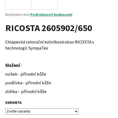
a
j
Průměrné
Neohodnoceno
Podrobnosti hodnocení
í
hodnocení
RICOSTA 2605902/650
produktu
t
je
?
0,0
z
Chlapecká celoroční kotníková obuv RICOSTA s
5
technologií SympaTex
hvězdiček.
HLEDAT
Složení
:
svršek - přírodní kůže
podšívka - přírodní kůže
D
o
stélka - přírodní kůže
p
o
VARIANTA
r
u