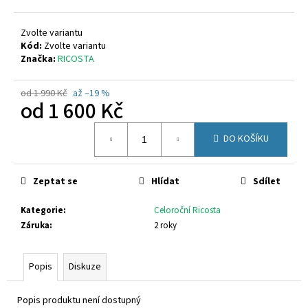
č
u
j
Zvolte variantu
e
Kód:
Zvolte variantu
Značka:
RICOSTA
m
e
od 1 990 Kč
až –19 %
od
1 600 Kč
SUPERFIT
Měrná
1-
DO KOŠÍKU
000518-
cena:
5500
1
Zeptat se
Hlídat
Sdílet
480
Kč
Kategorie
:
Celoroční Ricosta
Záruka
:
2 roky
Popis
Diskuze
Popis produktu není dostupný