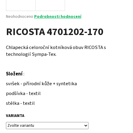
a
j
Průměrné
Neohodnoceno
Podrobnosti hodnocení
í
hodnocení
RICOSTA 4701202-170
produktu
t
je
?
0,0
z
Chlapecká celoroční kotníková obuv RICOSTA s
5
technologií Sympa-Tex.
hvězdiček.
HLEDAT
Složení
:
svršek - přírodní kůže + syntetika
podšívka - textil
D
o
stélka - textil
p
o
VARIANTA
r
u