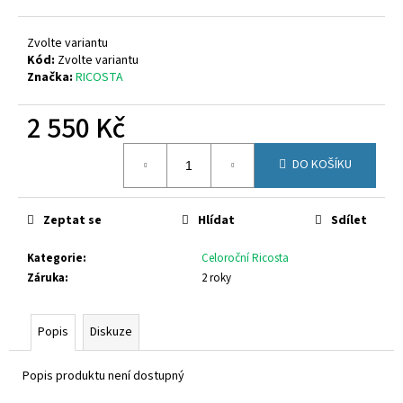
č
u
j
Zvolte variantu
e
Kód:
Zvolte variantu
Značka:
RICOSTA
m
e
2 550 Kč
Měrná
SUPERFIT
DO KOŠÍKU
cena:
1-
000279-
0010
Zeptat se
Hlídat
Sdílet
710
Kč
Kategorie
:
Celoroční Ricosta
Záruka
:
2 roky
Popis
Diskuze
Popis produktu není dostupný