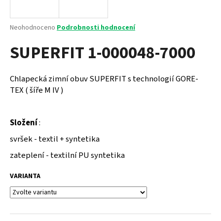
a
j
Průměrné
Neohodnoceno
Podrobnosti hodnocení
í
hodnocení
SUPERFIT 1-000048-7000
produktu
t
je
?
0,0
z
Chlapecká zimní obuv SUPERFIT s technologií GORE-
5
TEX ( šíře M IV )
hvězdiček.
HLEDAT
Složení
:
svršek - textil + syntetika
zateplení - textilní PU syntetika
D
o
VARIANTA
p
o
r
u