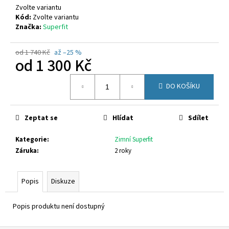
č
Zvolte variantu
u
Kód:
Zvolte variantu
j
Značka:
Superfit
e
m
od 1 740 Kč
až –25 %
e
od
1 300 Kč
Měrná
DO KOŠÍKU
RICHTER
cena:
9150
2295
7600
Zeptat se
Hlídat
Sdílet
770
Kč
Kategorie
:
Zimní Superfit
Záruka
:
2 roky
Popis
Diskuze
Popis produktu není dostupný