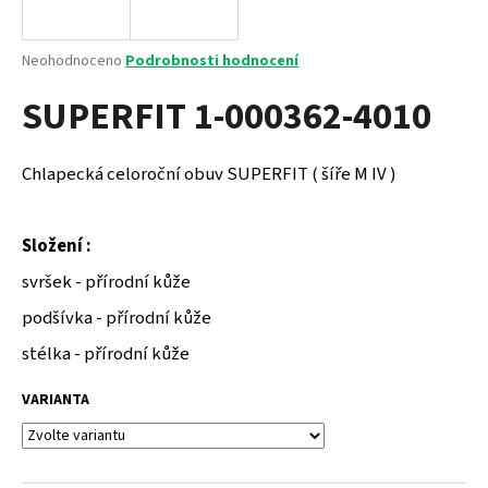
a
j
Průměrné
Neohodnoceno
Podrobnosti hodnocení
í
hodnocení
SUPERFIT 1-000362-4010
produktu
t
je
?
0,0
z
Chlapecká celoroční obuv SUPERFIT ( šíře M IV )
5
hvězdiček.
Složení :
HLEDAT
svršek - přírodní kůže
podšívka - přírodní kůže
D
stélka - přírodní kůže
o
p
VARIANTA
o
r
u