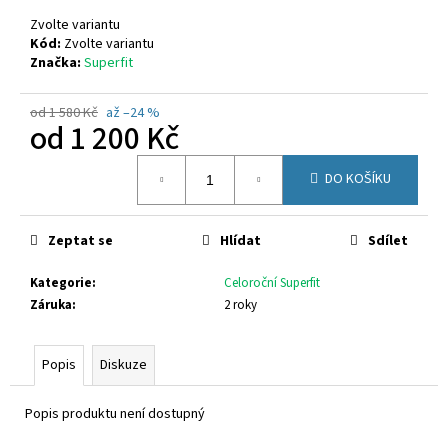
č
u
Zvolte variantu
j
Kód:
Zvolte variantu
Značka:
Superfit
e
m
e
od 1 580 Kč
až –24 %
od
1 200 Kč
Měrná
GEOX
DO KOŠÍKU
cena:
J55LQD
05422
C0899
Zeptat se
Hlídat
Sdílet
1
650
Kč
Kategorie
:
Celoroční Superfit
Záruka
:
2 roky
Popis
Diskuze
Popis produktu není dostupný