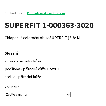
a
j
Průměrné
Neohodnoceno
Podrobnosti hodnocení
í
hodnocení
SUPERFIT 1-000363-3020
produktu
t
je
?
0,0
z
Chlapecká celoroční obuv SUPERFIT ( šíře M )
5
hvězdiček.
Složení
:
HLEDAT
svršek - přírodní kůže
podšívka - přírodní kůže + textil
D
stélka - přírodní kůže
o
p
VARIANTA
o
r
u