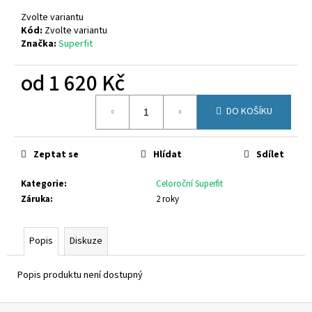
č
u
Zvolte variantu
j
Kód:
Zvolte variantu
Značka:
Superfit
e
m
od
1 620 Kč
e
Měrná
DO KOŠÍKU
cena:
KEEN
SEACAMP
1032167
Zeptat se
Hlídat
Sdílet
1
350
Kategorie
:
Celoroční Superfit
Kč
Původně:
Záruka
:
2 roky
1
699
Kč
Popis
Diskuze
Popis produktu není dostupný
Z